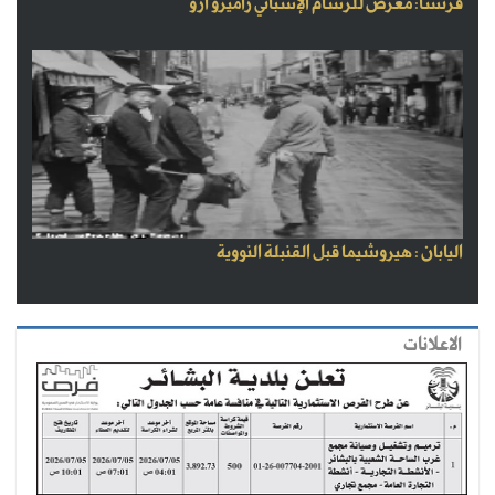
فرنسا: معرض للرسام الإسباني راميرو أرو
اليابان : هيروشيما قبل القنبلة النووية
الاعلانات