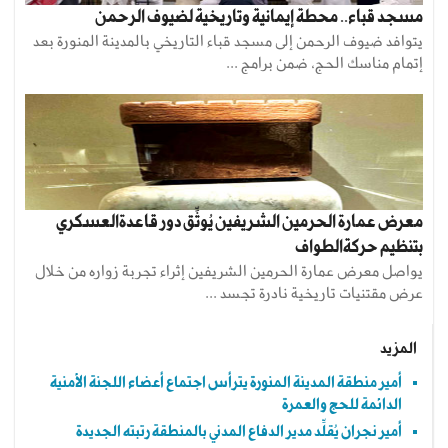
مسجد قباء.. محطة إيمانية وتاريخية لضيوف الرحمن
يتوافد ضيوف الرحمن إلى مسجد قباء التاريخي بالمدينة المنورة بعد
إتمام مناسك الحج، ضمن برامج ...
معرض عمارة الحرمين الشريفين يُوثِّق دور قاعدةالعسكري
بتنظيم حركةالطواف
يواصل معرض عمارة الحرمين الشريفين إثراء تجربة زواره من خلال
عرض مقتنيات تاريخية نادرة تجسد ...
المزيد
أمير منطقة المدينة المنورة يترأس اجتماع أعضاء اللجنة الأمنية
الدائمة للحج والعمرة
أمير نجران يُقلِّد مدير الدفاع المدني بالمنطقة رتبته الجديدة