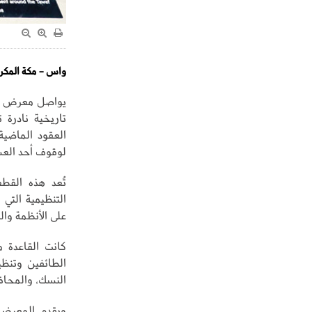
واس - مكة المكر
يواصل معرض عما
تاريخية نادرة
العقود الماضية
لوقوف أحد العس
تُعد هذه القطع
التنظيمية التي
على الأنظمة والت
كانت القاعدة م
الطائفين وتنظ
النسك، والمحاف
ويقدم المعرض 