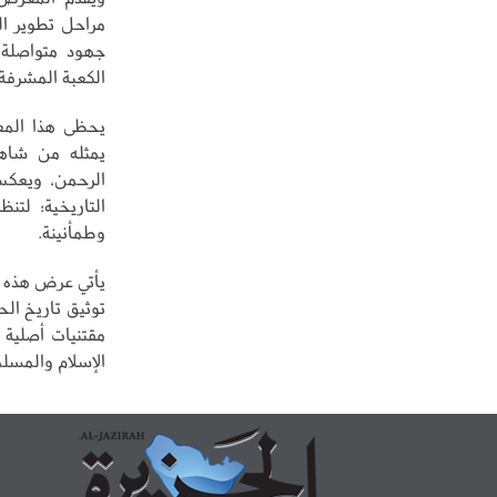
مراحل تطوير ال
جهود متواصلة ل
الكعبة المشرفة.
يحظى هذا المعر
يمثله من شاهد
الرحمن، ويعكس
التاريخية؛ لتن
وطمأنينة.
يأتي عرض هذه ا
توثيق تاريخ ال
مقتنيات أصلية 
الإسلام والمسل