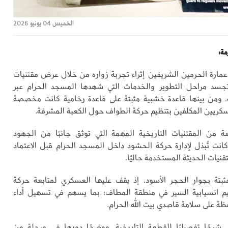
الخميس 04 يونيو 2026
مة:
رة الحرمين الشريفين إثراء تجربة زواره من خلال عرض مقتنيات
 تجسد مراحل التطوير والخدمات التي شهدها المسجد الحرام عبر
، ومن بينها قاعدة خشبية مثبتة على قاعدة رخامية كانت مخصصة
كريين المكلفين بتنظيم حركة الطواف حول الكعبة المشرفة.
ة من المقتنيات التاريخية المهمة التي توثق جانبًا من الجهود
 كانت تُبذل لإدارة حركة الحشود داخل المسجد الحرام قبل الاعتماد
قنيات الحديثة المستخدمة حاليًا.
ثبتة بجوار الحجر الأسود، إذ يقف عليها العسكري لمتابعة حركة
يم انسيابية السير في منطقة المطاف؛ بما يسهم في تسهيل أداء
ظة على سلامة قاصدي بيت الله الحرام.
شرحًا تفصيليًا للقطعة التاريخية، موضحًا دورها في مرحلة من