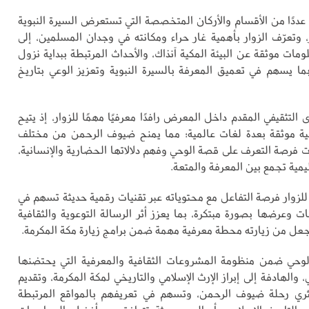
دًا من الأقسام والأركان المتخصصة التي تستعرض السيرة النبوية
وتعرّف الزوار بأهمية غار حراء ومكانته في وجدان المسلمين، إلى
مات موثقة عن البيئة المكية آنذاك، والأحداث المرتبطة ببداية نزول
 بما يسهم في تعميق المعرفة بالسيرة النبوية وتعزيز الوعي بتاريخ
 التثقيفي المقدم داخل المعرض رافدًا معرفيًا مهمًا للزوار، إذ يتيح
ية موثقة بعدة لغات عالمية؛ مما يمنح ضيوف الرحمن من مختلف
ت فرصة التعرف على قصة الوحي وفهم دلالاتها الحضارية والإنسانية،
مية تجمع بين المعرفة والمتعة.
لزوار فرصة التفاعل مع محتوياته عبر تقنيات رقمية حديثة تسهم في
ت وعرضها بصورة مبتكرة، بما يعزز أثر الرسالة التوعوية والثقافية
يجعل من زيارته محطة معرفية مهمة ضمن برامج زيارة مكة المكرمة.
وحي ضمن منظومة المشروعات الثقافية والمعرفية التي يحتضنها
، والهادفة إلى إبراز الإرث الإسلامي والتاريخي لمكة المكرمة، وتقديم
ثري رحلة ضيوف الرحمن، وتسهم في تعريفهم بالمواقع المرتبطة