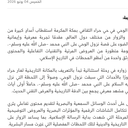
الخميس 04 يونيو 2026
مة:
حي في حي حراء الثقافي بمكة المكرمة استقطاب أعدادٍ كبيرة من
الزوار من مختلف دول العالم، مقدمًا تجربة معرفية وإيمانية
لضوء على قصة نزول الوحي على النبي محمد -صلى الله عليه وسلم-،
ة متطورة من العروض المرئية والتقنيات التفاعلية والمحتوى
وثق واحدة من أعظم المحطات في التاريخ الإسلامي.
اره في رحلة استثنائية تبدأ بالتعريف بالمكانة التاريخية لغار حراء
ورًا بالأحداث التي سبقت نزول الوحي، وصولًا إلى اللحظة التي نزل
ه السلام على النبي محمد -صلى الله عليه وسلم-، حاملًا أولى آيات
في مشهد معرفي يجمع بين الدقة التاريخية والعرض التقني الحديث.
على أحدث الوسائل السمعية والبصرية لتقديم محتوى تفاعلي يثري
إذ تتكامل الشاشات الرقمية والمؤثرات البصرية والعروض التوضيحية
لمرحلة التي شهدت بداية الرسالة الإسلامية، بما يساعد الزوار على
 التاريخية والدينية لتلك اللحظات المفصلية التي غيّرت مسار البشرية.