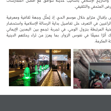
ة والتاريخ الإسلامي بأساليب حديثة تتوافق مع أفضل الممارسات
رض المتحفي والتثقيفي.
إقبالٍ متزايدٍ خلال موسم الحج، إذ يُمثِّل وجهة ثقافية ومعرفية
لراغبين في التعرف على تفاصيل بداية الرسالة الإسلامية واستحضار
خية المرتبطة بنزول الوحي، في تجربة تجمع بين البعدين الإيماني
ك أثرًا عميقًا في نفوس الزوار، بما يعزز من ثراء رحلتهم الدينية
ة المكرمة.