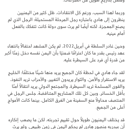
وربما لهذا السبب، ورغم كل الانتقادات، ظل كثير من اليمنيين
ينظرون إلى هادي باعتباره رجل المرحلة المستحيلة؛ الرجل الذي لم
يصنع المعجزة، لكنه أيضًا لم يرث سوى دولة كانت تتفكك بالفعل
أمام عينيه.
وحين غادر السلطة في أبريل2022، لم يكن المشهد احتفالًا بانتهاء
عهد رئيس بقدر ما كان اعترافًا ضمنيًا بأن اليمن نفسه دخل زمنًا أكبر
من قدرة أي فرد على السيطرة عليه.
لقد جاء هادي في لحظة كان الجميع يريد منها شيئًا مختلفًا: الخليج
يريد الاستقرار والأمن، والثوار يريدون التغيير، والأحزاب تريد النفوذ،
والقوى المسلحة تريد السيطرة، والمجتمع الدولي يريد انتقالًا آمنًا
بأقل الخسائر. وبين كل تلك المشاريع المتناقضة، جلس الرجل في
المنتصف محاولًا منع السفينة من الغرق الكامل، بينما كانت الأمواج
أعلى من الجميع.
قد يختلف اليمنيون طويلًا حول تقييم تجربته، لكن ما يصعب إنكاره
أن عبدربه منصور هادي لم يحكم اليمن في زمن طبيعي، ولم يرث