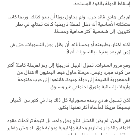
إسقاط الدولة بالقوة المسلحة.
لم يكن هادي قائد حرب، ولم يحاول يومًا أن يبدو كذلك. وربما كانت
مشكلته الأساسية أنه دخل لحظة تاريخية كانت تحتاج، في نظر
كثيرين، إلى شخصية أكثر صدامية وحسمًا.
لكنه اختار، بطبيعته أو بحساباته، أن يظل رجل التسويات، حتى في
زمن لم يعد يعترف بالتسويات أصلًا.
ومع مرور السنوات، تحوّل الرجل تدريجيًا إلى رمز لمرحلة كاملة أكثر
من كونه مجرد رئيس. مرحلة حاول فيها اليمنيون الانتقال من
الجمهورية القديمة إلى دولة جديدة، فانتهوا إلى حرب مفتوحة
وأزمات إنسانية وتمزق اجتماعي غير مسبوق.
لكن تحميل هادي وحده مسؤولية كل ذلك بدا، في كثير من الأحيان،
تبسيطًا مريحًا لمأساة أكثر تعقيدًا بكثير.
ففي اليمن، لم يكن الفشل نتاج رجل واحد، بل نتيجة تراكمات عقود
كاملة، وانفجار مشاريع محلية وإقليمية ودولية فوق بلد هش وفقير
ومثقل بتاريخ طويل من الصراعات.