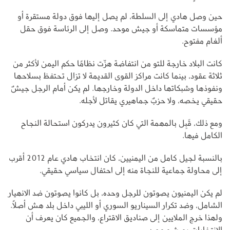
حين وصل هادي إلى السلطة، لم يصل إليها فوق دولة مستقرة أو
مؤسسات متماسكة أو جيش موحد. وصل إلى الرئاسة فوق حقل
ألغام مفتوح.
كانت البلاد خارجة للتو من انتفاضة هزّت نظامًا حكم اليمن لأكثر من
ثلاثة عقود، بينما كانت مراكز القوى القديمة لا تزال تحتفظ بسلاحها
ونفوذها وشبكاتها داخل الدولة وخارجها. لم يكن أمام الرجل جيشٌ
حقيقي يخصه، ولا حزبٌ جماهيري يقاتل لأجله.
ومع ذلك، قَبِل بالمهمة التي كان كثيرون يدركون استحالة النجاح
الكامل فيها.
بالنسبة لجيل كامل من اليمنيين، كان انتخاب هادي عام 2012 أقرب
إلى محاولة جماعية للنجاة منه إلى احتفال سياسي حقيقي.
لم يكن اليمنيون يصوتون للرجل وحده، بل كانوا يصوتون ضد الانهيار
الشامل، وضد تكرار السيناريو السوري أو الليبي داخل بلد هش أصلًا.
ولهذا خرج الملايين إلى صناديق الاقتراع، والجميع كان يعرف أن
الانتخابات بمرشح وحيد.