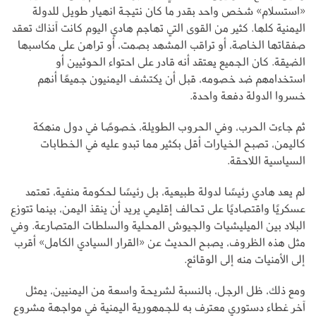
«استسلام» شخص واحد بقدر ما كان نتيجة انهيار طويل للدولة
اليمنية كلها. كثير من القوى التي تهاجم هادي اليوم كانت آنذاك تعقد
صفقاتها الخاصة، أو تراقب المشهد بصمت، أو تراهن على مكاسبها
الضيقة. كان الجميع يعتقد أنه قادر على احتواء الحوثيين أو
استخدامهم ضد خصومه، قبل أن يكتشف اليمنيون جميعًا أنهم
خسروا الدولة دفعة واحدة.
ثم جاءت الحرب، وفي الحروب الطويلة، خصوصًا في دول منهكة
كاليمن، تصبح الخيارات أقل بكثير مما تبدو عليه في الخطابات
السياسية اللاحقة.
لم يعد هادي رئيسًا لدولة طبيعية، بل رئيسًا لحكومة منفية، تعتمد
عسكريًا واقتصاديًا على تحالف إقليمي يريد أن ينقذ اليمن، بينما تتوزع
البلاد بين الميليشيات والجيوش المحلية والسلطات المتصارعة. وفي
مثل هذه الظروف، يصبح الحديث عن «القرار السيادي الكامل» أقرب
إلى الأمنيات منه إلى الوقائع.
ومع ذلك، ظل الرجل، بالنسبة لشريحة واسعة من اليمنيين، يمثل
آخر غطاء دستوري معترف به للجمهورية اليمنية في مواجهة مشروع