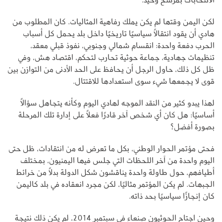
لكن اليمن وقتها لم يكن يملك رفاهية المثاليات. كان المطلوب من
هادي أن يقود انتقالًا سياسيًا تاريخيًا داخل بلد يحمل كل أسباب
الحرب دفعة واحدة: انقسام شمالي وجنوبي، نفوذ قبلي معقد،
تنظيمات جهادية، جماعة حوثية تحارب لتحكم، اقتصاد هش، وفي
ظل كل ذلك، حاول الرجل أن يحافظ على الحد الأدنى من التوازن بين
قوى لا يجمعها شيء سوى استعدادها للاقتتال.
لهذا يبدو كثير من النقد الموجه لهادي اليوم وكأنه يتجاهل سؤالًا
أساسيًا: هل كان أي شخص آخر قادرًا فعلًا على إدارة تلك المرحلة
بصورة أفضل؟
فحتى مؤتمر الحوار الوطني، بكل ما تعرض له من انتقادات، ظل حتى
اليوم واحدة من آخر اللحظات التي جلس فيها اليمنيون، بمختلف
أطيافهم، حول طاولة واحدة يناقشون شكل الدولة بدلًا من خرائط
الجبهات. لم يكن المؤتمر مثاليًا، لكن مجرد انعقاده في بلد كاليمن
كان إنجازًا سياسيًا بحد ذاته.
وحين اجتاح الحوثيون صنعاء في سبتمبر 2014، لم يكن ذلك نتيجة