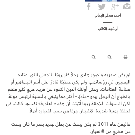
أحمد صدقي اليماني
أرشيف الكاتب
لم يكن عبدربه منصور هادي رجلًا كاريزميًا بالمعنى الذي اعتاده
اليمنيون في رؤسائهم، ولم يكن خطيبًا قادرًا على أسر الجماهير أو
صناعة الهتافات. وحتى أولئك الذين التقوه عن قرب، خرج كثير منهم
بانطباع أن الرجل يبدو «عاديًا» أكثر مما ينبغي بالنسبة لرئيس دولة.
لكن السنوات اللاحقة ربما أثبتت أن هذه «العادية» نفسها كانت، في
لحظة يمنية شديدة الانفجار، جزءًا من سبب اختياره أصلًا.
فاليمن عام 2011 لم يكن يبحث عن بطل جديد بقدر ما كان يبحث
عن مخرجٍ من الانهيار.