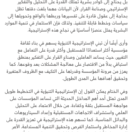
بل يحتاج إلى كوادر بشرية تمتلك القدرة على التحليل والتفكير
الإستراتيجي وصناعة القرار، لأن البيانات مهما بلغت دقتها تظل
بحاجة إلى عقول قادرة على تفسيرها وربطها بالواقع وتحويلها إلى
سياسات وخطط قابلة للتنفيذ، ولذلك فإن الاستثمار في تنمية الموارد
البشرية يمثل عنصرًا أساسيًا في نجاح هذه الإستراتيجية.
وأرى أيضًا أن تبني الإستراتيجية التنبؤية يسهم في بناء ثقافة
مؤسسية أكثر استعدادًا للمستقبل وأكثر قدرة على التعامل مع
التغيير، حيث يساعد العاملين وصناع القرار على التفكير بمنطق
استباقي بدلاً من الاقتصار على معالجة المشكلات بعد وقوعها، كما
يعزز من مرونة المؤسسة وقدرتها على التكيف مع الظروف المتغيرة
وتحقيق أهدافها على المدى الطويل.
وفي الختام يمكن القول إن الإستراتيجية التنبؤية في التخطيط طويل
المدى تمثل أحد أهم المداخل الحديثة التي تساعد المؤسسات على
مواجهة المستقبل بثقة وكفاءة، من خلال الاعتماد على التحليل
العلمي واستشراف الاتجاهات المستقبلية وإعداد السيناريوهات
والبدائل المناسبة، كما تسهم هذه الإستراتيجية في تعزيز القدرة على
إدارة المخاطر واستثمار الفرص وتحقيق التنمية المستدامة، الأمر