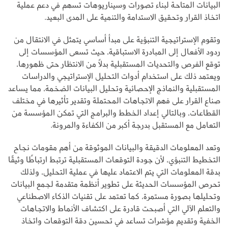
البيانات المتاحة لبناء تصورات وسيناريوهات تسهم في دعم عملية
اتخاذ القرار وتحقيق الاستدامة والتنمية على المدى البعيد.
وتقوم الإستراتيجية التنبؤية على مبدأ أساسي يتمثل في الانتقال من
ردود الأفعال إلى المبادرة الاستباقية، حيث تسعى المؤسسات إلى
توقع الفرص والتحديات المستقبلية بدلاً من الانتظار حتى ظهورها،
ويعتمد ذلك على استخدام أدوات التحليل الإستراتيجي والدراسات
المستقبلية والنماذج الإحصائية وتحليل البيانات الضخمة، مما يساعد
صناع القرار على فهم الاتجاهات المحتملة وتقدير تأثيرها في مختلف
القطاعات، وبالتالي إعداد الخطط والبرامج التي تمكن المؤسسة من
التعامل مع المستقبل بدرجة أكبر من الكفاءة والمرونة.
وتعد المعلومات الدقيقة والبيانات الموثوقة من أهم مقومات نجاح
التخطيط التنبؤي، لأن جودة التوقعات المستقبلية ترتبط ارتباطًا وثيقًا
بدقة المعلومات التي يتم الاعتماد عليها في عملية التحليل، ولذلك
تحرص المؤسسات الحديثة على تطوير أنظمة متقدمة لجمع البيانات
وتحليلها بصورة مستمرة، كما تعتمد على تقنيات الذكاء الاصطناعي
والتعلم الآلي التي أصبحت قادرة على اكتشاف الأنماط والاتجاهات
الخفية وتقديم مؤشرات تساعد في تحسين دقة التوقعات واتخاذ