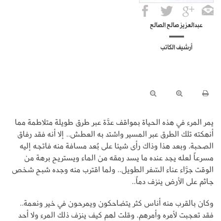
عبدالعزيز صالح الصالح
أرشيف الكاتب
يمر المرء في هذه الحياة بمواقف عدَّة عبر طرق طويلة متلاطمة مما
أنهكته تلك الطرق عبر المسير واشتد به العطش.. إلا أنه فقد رفاق
الصحبة، وبعد هذا وذاك رأى شيئا على بُعد مسافة منه فاتجه إليه
مسرعاً لعله يجد عنده ما يسد رمقه من الماء ويستريح برهة من
الوقت جرَّاء عناء السّفر الطويل.. ولما اقترب منه وجده شبح شخص
جاثم على الأرض ينزف دماً..
وكان بالقرب منه أناس كثر يتضاحكون ويمرحون في خير ونعمة..
فقد تعجبت لأمره وأمرهم، وقلت لهم كيف ينزف ذلك المرء ولا أحد