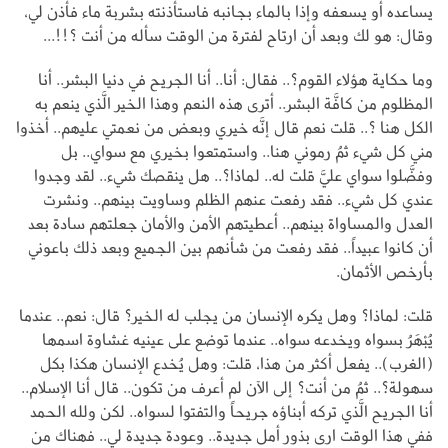
يساعده أو يسعفه وإذا بالماء بجانبه فاستأذنته بشربة ماء فأذن لي،
وقال: هو لك وبعد أن ارتاح لفترة من الوقت سأله من أنت ؟!!...
وما حكاية هؤلاء القوم؟.. فقال: أنا.. أنا الجريح في دنيا البشر.. أنا
المظلوم من كافَّة البشر.. أترى هذه النعم وهذا الخير الَّذي ينعم به
الكل هنا ؟.. قلت نعم قال إنَّه خيري وبعض من نعمتي عليهم.. أخذوا
مني كل شيء ثمُ رموني هنا.. واستمتعوا بخيري مع سواي.. بل
وفضَّلوا سواي عليَّ قلت له.. لماذا؟.. هل ينقصك شيء.. لقد وجدوا
عندي كل شيء.. فقد رفعت عنهم الظلم وساويت بينهم.. ونشرت
العدل والمساواة بينهم.. أعطيتهم الأمن والأمان جعلتهم سادة بعد
أن كانوا عبيداً.. فقد رفعت من شأنهم بين الجميع وبعد ذلك باعوني
بأرخص الأثمان.
قلت: لماذا؟ وهل يكره الإنسان من يجلب له الخير؟ قال: نعم.. عندما
يُبْهَرُ بسواه ويخدعه سواه.. عندما توضع على عينيه غشاوة اسمها
(الغرب).. يفعل أكثر من هذا، قلت: وهل يُخدع الإنسان هكذا بكل
سهولة؟.. ثمُ من أنت؟ إلى الآن لم أعرف من تكون.. قال أنا الإسلام..
أنا الجريح الَّذي تركه أبناؤه جريحاً والتفتوا لسواه.. لكن ولله الحمد
ففي هذا الوقت ارى بذور أمل جديدة.. وعودة جديدة لي.. فهناك من