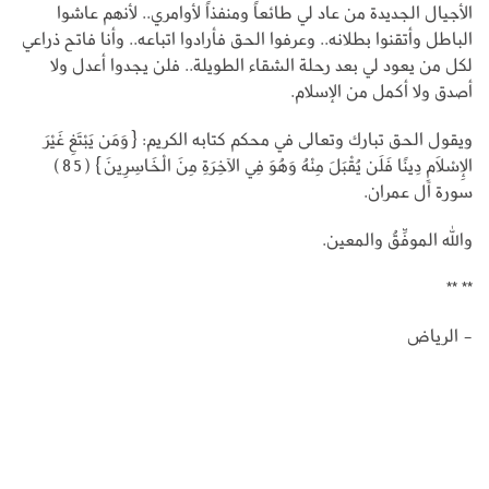
الأجيال الجديدة من عاد لي طائعاً ومنفذاً لأوامري.. لأنهم عاشوا
الباطل وأتقنوا بطلانه.. وعرفوا الحق فأرادوا اتباعه.. وأنا فاتح ذراعي
لكل من يعود لي بعد رحلة الشقاء الطويلة.. فلن يجدوا أعدل ولا
أصدق ولا أكمل من الإسلام.
ويقول الحق تبارك وتعالى في محكم كتابه الكريم: {وَمَن يَبْتَغِ غَيْرَ
الإِسْلاَمِ دِينًا فَلَن يُقْبَلَ مِنْهُ وَهُوَ فِي الآخِرَةِ مِنَ الْخَاسِرِينَ} (85)
سورة آل عمران.
والله الموفِّقُ والمعين.
** **
- الرياض