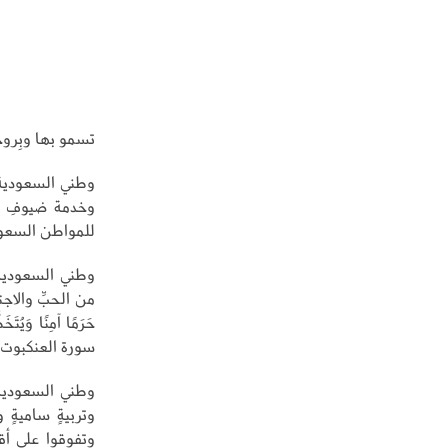
تسمو بها وبِروحِ
وطني السعودية..
وخدمة ضيوفِ ال
للمواطن السعود
وطني السعودية.
من الحبِّ والاجتما
سورة العنكبوت.
وطني السعودية.. 
وتربيةٍ ساميةٍ
وتفوقوا على أق