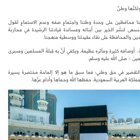
 ولكنَّها وطنُ
نا محافظين على وحدة وطننا واجتماع صفه وعدم الاستماع لقول
سنسعى لنشْر الخير بين أبنائه ومساندة قيادتنا الرشيدة في محاربة
ين والمحافظة على نقاء عقيدتنا ووسطية منهجنا.
 أوصافه كثيرة ومآثره عظيمة، ويكفي أنَّ به قِبلةَ المسلمين ومسرى
لمين - صلى الله عليه وسلم.
التقصير في حق وطني؛ فما سبق ما هو إلا إلماحة مختصرة يسيرة
كة العربية السعودية، حفظها الله وحماها وأدام عزَّها.