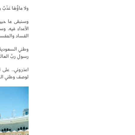
ولا ماؤُهَا عَذْبٌ
وسنبقى ما حيي
الأعداء فيه، و
الفساد والمفسد
وطني السعودية..
رسولِ ربِّ العا
اعذروني.. على 
لوصف وطني الممل