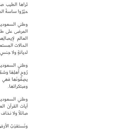
ثراها الطيب صقور
حيَّرُوا ساسةَ ال
وطني السعودية.
المرضى على طائِ
العالم لإيصالِه
الحالات المستعصي
لديانةٍ ولا جنسٍ
وطني السعودية.. 
رُوحِ أهلِهَا وسُ
يصِفُونَها فهي 
ومبتكراتها.
وطني السعودية.
آيات القرآن الع
صائلاً ولا نخاف ح
ونَستعْذِبُ الأرضَ