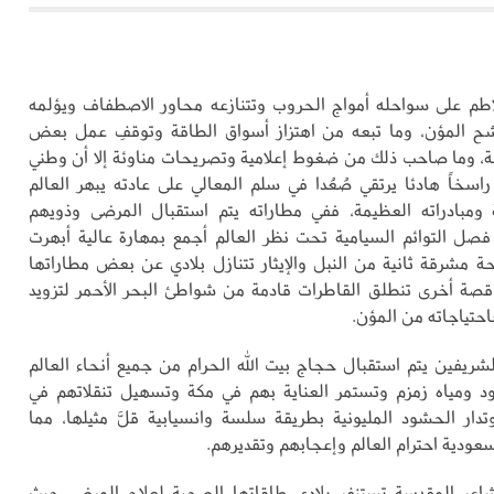
تلاطم على سواحله أمواج الحروب وتتنازعه محاور الاصطفاف ويؤلمه
وشح المؤن، وما تبعه من اهتزاز أسواق الطاقة وتوقفِ عمل بعض
، وما صاحب ذلك من ضغوط إعلامية وتصريحات مناوئة إلا أن وطني
اسخاً هادئا يرتقي صُعُدا في سلم المعالي على عادته يبهر العالم
ة ومبادراته العظيمة، ففي مطاراته يتم استقبال المرضى وذويهم
فصل التوائم السيامية تحت نظر العالم أجمع بمهارة عالية أبهرت
ة مشرقة ثانية من النبل والإيثار تتنازل بلادي عن بعض مطاراتها
قصة أخرى تنطلق القاطرات قادمة من شواطئ البحر الأحمر لتزويد
حتياجاته من المؤن.
شريفين يتم استقبال حجاج بيت الله الحرام من جميع أنحاء العالم
ود ومياه زمزم وتستمر العناية بهم في مكة وتسهيل تنقلاتهم في
دار الحشود المليونية بطريقة سلسة وانسيابية قلَّ مثيلها، مما
ودية احترام العالم وإعجابهم وتقديرهم.
عر المقدسة تستنفر بلادي طاقاتها الصحية لعلاج المرضى حيث