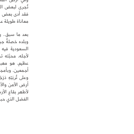
تُجرى لبعض الح
فقد أدى بعض ا
معاناة طويلة عان
بعد ما سبق.. يح
وبلده خصلةٌ جبليّ
السعودية فيه مر
لأجله، محبَّته
عظيم، هو مهبط 
أجمعين، وبأمجاده
وعلى تُربَتِهِ دَر
أرض الأمن والأما
لأطهر بقاع الأ
الفضل الذي حبانا