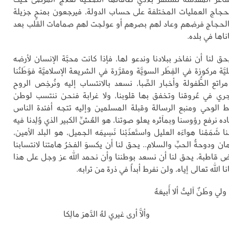
جاج العمليات المختلفة على حساب الدولة، فيرجعون بمنحٍ جزيلة
لحجاج فرضهم وعاد لهم بصرهم أو عولجت لهم صمامات القلب بعد
اها في بلده.
ق لنا أن نفاخر ببلادنا وندعو لها، فإذا كانت محبَّة الإنسان لأرضه
َة مركوزة في الفِطَر السويَّة ومقرَّرة في الشريعة الإسلاميَّة فوَطَنُنا
اتع الطُّفولة وأخبار الصِّبا، نسعد بالانتساب إليه ونُرخِص الروح
 تجري في عُروقنا وتخفق بها قلوبنا، ولا غرابة فنحن ننتسب لوطن
الوحي ومنبع الرسالة وقبلة المسلمين وإليه تتجه أفئدة الناس
 نرفع رؤوسنا وبمآثره يعلو صوتنا، هو العُشِّ الكبير الذي وُلِدنا فيه
َجْنا شَمَمْنا هواءَه العليل واستَعذَبْنا نَسِيمَه الجميل، هو البلد الأمين،
ن ودوحةُ الحبِّ والسلام.. يحق لنا أن يكسوَ الفخرُ هامتنا لانتسابنا
رض قاطبة، يحق لنا أن نسعد بوطننا وأن نحمد الله عز وجل على هذا
 الله تعالى إياه، ولن نفرط أبداً في ذرة من ترابه.
ولي وطَنٌ آليتُ ألا أَبيعَهُ
وألاَّ أرى غيري لهُ الدَّهرَ مالِكا