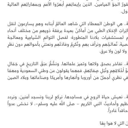
ُ الجوّ الميامين، الذين بإيمانِهم أبهرُوا الأمم وبمهاراتِهم العالية
دول.
. هي الوطن المعطاء التي شاهد العالمُ أبناءه وهم يسارعون لنقل
راتِ الإخلاءِ الطبي من أماكنَ بعيدة برفقة ذويهم من مختلف أنحاء
م لمستشفيات بلادنا المتطورة؛ لفصلِ التوائمِ السِّيامِية ومعالجة
ة، نُعالجُهم ونرأف بهم ونُكرِمُ وفادَتَهم ونعتني بأحوالهم دون نظرٍ
 ولا لون ولا عرق.
نفاخر بصدق ولاتها وتميز علمائها، ونشُمُّ عبَقَ التاريخِ في جَمَالِ
مُوِّ أخْلاقِهِم ونُبْلِ صِفاتِهمْ، فمهما يقولون عن وطني السعودية ومهمَا
في نظري أجملُ من أوروبا وأنهارها وأمريكا وصناعاتها وبلاد الصين
. نعيش حياة الروح في مساجدها، نركع لربنا ونسجد آمنين، ونردد
ظيم وأحاديثَ النبي الكريم - صلى الله عليه وسلم-، لا نخشى عدواً
اقداً غادراً.
 التي لا هوا بِهَا