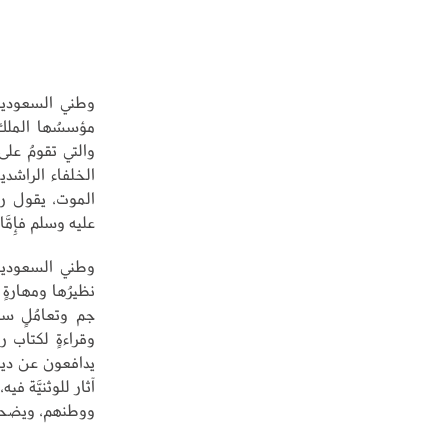
وطني السعودية.
مؤسسُها الملك 
والتي تقومُ على
الخلفاء الراشدي
الموت، يقول رح
عليه وسلم فإِمَّ
وطني السعودية..
نظيرُها ومهارةٍ 
جم وتعامُلٍ سام
وقراءةٍ لكتاب رب
يدافعون عن دينه
آثار للوثنيَّة
ووطنهم، ويضحون ب