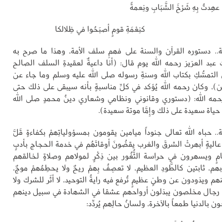
عهِدتُ بِهِ شَرْخَ الشَّبَابِ ونِعمةً
كنِعْمَةِ قومٍ أصبَحُوا في ظِلالكا
. دستوره القرآن والسنة على فهمِ سلف الأمة، وهذا ما صرح به
عبد العزيز رحمه الله يوم قال: (أنا داعيةٌ لعقيدةِ السلف الصالح
 التمسُّكِ بكتاب الله وسنةِ رسوله صلى الله عليه وسلم وما جاء عن
ن)، وكان رحمه الله يُؤكد في كلِّ مناسبةٍ بأنه سيبقى على ذلك حتى
مه الله: (دستوري وقانوني ونظامي وشعاري دينُ محمدٍ صلى الله
ا حياة سعيدة على ذلك وإِمَّا موتة سعيدة).
 حباه الله تعالى جنوداً ميامين يقومون بمسؤولياتِهمْ بكفاءةٍ قَلَّ
عاليةٍ أبهرتْ الشرقَ والغرب يقضُونَ أوقاتَهُم في خدمة الحجاج بأدبٍ
ٍ ويسهرون في حراسة الثُّغُور بين ذِكْرٍ لمولاهم وصلاةٍ لخالقهم
هم، ثابتين كالطَّودِ العظيم، لا تعصِفُ بِهمْ ريحٌ ولا يحطِمُهمْ موجٌ،
م ويذودون عن وطنٍ عظيمٍ تُرفع فيه رايةُ التوحيد، لا أثَر للشرك ولا
 فيه، رجال مخلصون يبذلون أرواحهم عشقا في الشهادة في سبيل دينهم
الدنيا طمعاً بالآخرة، ولسانُ حالِهم يُردِّد: