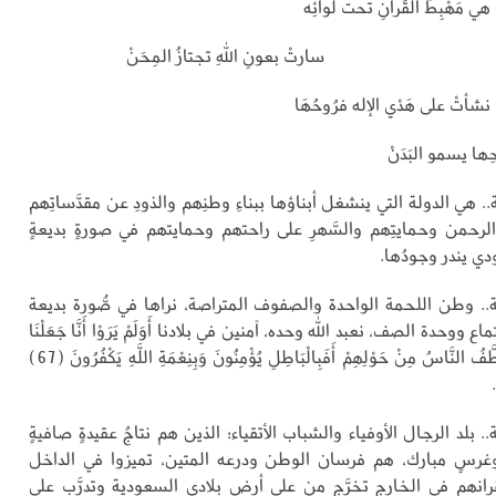
هي مَهْبِطُ القُرآنِ تحت لوائِه
سارتْ بعونِ اللهِ تجتازُ المِحَنْ
نشأتْ على هَدْي الإله فرُوحُهَا
ها يسمو البَدَنْ
 هي الدولة التي ينشغل أبناؤها ببناءِ وطنِهم والذودِ عن مقدَّساتِهم
رحمن وحمايتِهم والسَّهرِ على راحتهم وحمايتهم في صورةٍ بديعةٍ
ي يندر وجودُها.
. وطن اللحمة الواحدة والصفوف المتراصة، نراها في صُّورة بديعة
ع ووحدة الصف، نعبد الله وحده، آمنين في بلادنا أَوَلَمْ يَرَوْا أَنَّا جَعَلْنَا
حَرَمًا آمِنًا وَيُتَخَطَّفُ النَّاسُ مِنْ حَوْلِهِمْ أَفَبِالْبَاطِلِ يُؤْمِنُونَ وَبِنِعْمَةِ اللَّهِ يَكْفُرُونَ (67)
بلد الرجال الأوفياء والشباب الأتقياء؛ الذين هم نتاجُ عقيدةٍ صافيةٍ
 وغرسٍ مبارك، هم فرسان الوطن ودرعه المتين، تميزوا في الداخل
رانهم في الخارج تخرَّج من على أرضِ بلادي السعودية وتدرَّب على