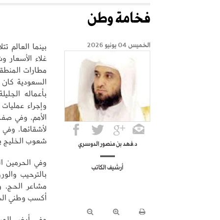
فخامة وطن
بينما العالم ت
الخميس 04 يونيو 2026
غلاء الأسعار 
مطارات المنطقة
السعودية كان ر
بأعماله الجليل
وإجراء عمليات 
الأمم، وفي صفح
لأشقائها، وفي 
شعوب الخليج با
د.فهد بن منصور الدوسري
وفي الحرمين ال
أرشيف الكاتب
بالترحيب والور
مشاعر الحج، وت
أكسب وطني السع
وفي أرض المشا