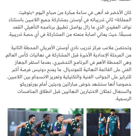
كان الأخضر قد أنهى في ساعة مبكرة من صباح اليوم «بتوقيت
المملكة» ثاني تدريباته في أوستن بمشاركة جميع اللاعبين باستثناء
نواف العقيدي الذي ما زال يواصل تطبيق برنامجه التأهيلي المُعد
مسبقًا، حيث يعاني اصابة منعته من المشاركة في أي حصة تدريبية.
وتحتضن ملاعب مركز تدريب نادي أوستن الأمريكي المحطة الثانية
من المرحلة الإعدادية الأخيرة قبل المشاركة في نهائيات كأس العالم،
وهي المحطة الأهم في البرنامج التحضيري، بعدما استقر الجهاز
الفني على القائمة النهائية للمونديال، ما يمنح دونيس فرصة أكبر
للتركيز على الجوانب الفنية والتكتيكية وتعزيز الانسجام بين اللاعبين،
خصوصا أنها ستشهد خوض مباراتين وديتين أمام بورتوريكو
والسنغال تمثلان الاختبارين النهائيين قبل انطلاق المنافسات
الرسمية.