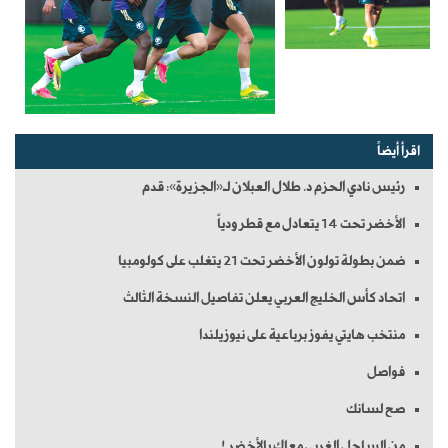
اقرأ أيضاً
رئيس نادي الحزم د. طلال العبلان لـ«الجزيرة»: قدم
الأخضر تحت 14 يتعادل مع قطر ودياً
ضمن بطولة تولون الأخضر تحت 21 يتغلب على كولومبيا
اتحاد كأس الخليج العربي يعلن تفاصيل النسخة الثالث
منتخب هايتي يفوز برباعية على نيوزيلندا
فواصل
صح لسانك
من الساحل الغربي معاك يالأخضر !