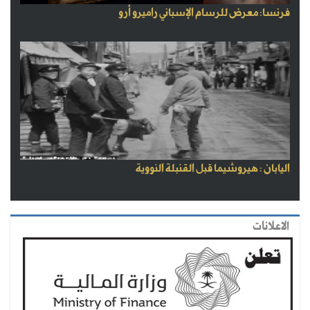
فرنسا: معرض للرسام الإسباني راميرو أرو
اليابان : هيروشيما قبل القنبلة النووية
الاعلانات