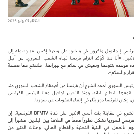
الثلاثاء 07 يوليو 2026
فرنسي إيمانويل ماكرون في منشور على منصة إكس بعد وصوله إلى
ين: «أنا هنا لأؤكد التزام فرنسا تجاه الشعب السوري. من أجل
ة موحدة بتنوعها وتعيش في سلام مع جيرانها.. فلنفتح معا صفحة
رار والسلام».
لرئيس السوري أحمد الشرع أن فرنسا من أصدقاء الشعب السوري منذ
تي قمعها النظام البائد، ومنذ التحرير تواصل معنا الرئيس الفرنسي
، وكان لفرنسا دور بنّاء في إلغاء العقوبات عن سوريا.
وقال الرئيس الشرع في مقابلة بثت أمس الاثنين على قناة BFMTV الفرنسية: إن
زيارة الرئيس الفرنسي لسوريا تشكل تطوراً ‏مهماً في العلاقة بين البلدين‎، مشيراً إلى
 بالعمل في البنية التحتية والقطاع ‏المالي، وهناك الكثير من