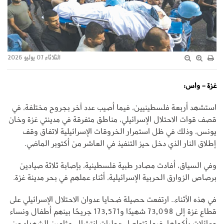
الثلاثاء 07 يوليو 2026
غزة - واس:
استشهد أربعة فلسطينيين، فيما أصيب عدد آخر بجروح مختلفة، في
قصف قوات الاحتلال الإسرائيلي، مناطق متفرقة في مدينتي غزة وخان
يونس، وذلك في ظل استمرار الخروقات الإسرائيلية لاتفاق وقف
إطلاق النار الذي دخل حيز التنفيذ في العاشر من أكتوبر الماضي.
وفي السياق، أفادت مصادر طبية فلسطينية، بإصابة ثلاثة صيادين
برصاص الزوارق الحربية الإسرائيلية، أثناء عملهم في بحر مدينة غزة.
في هذه الأثناء.. ارتفعت حصيلة ضحايا عدوان الاحتلال الإسرائيلي على
قطاع غزة إلى 73,098 شهيدًا و173,571 جريحًا بينهم أطفال ونساء
وعائلات بأكملها، فيما تتواصل عمليات انتشال جثامين الشهداء من