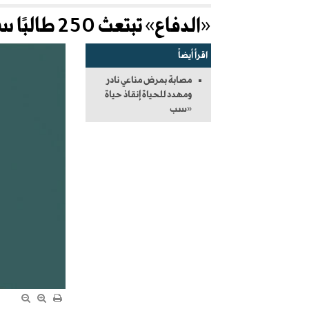
«الدفاع» تبتعث 250 طالبًا سنويًّا إلى تسع دول صديقة
اقرأ أيضاً
مصابة بمرض مناعي نادر
ومهدد للحياة إنقاذ حياة
«سب