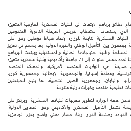
:
فاع انطلاق برنامج الابتعاث إلى الكليات العسكرية الخارجية المتميزة
 الذي يستهدف استقطاب خريجي المرحلة الثانوية المتفوقين
الكليات العسكرية التابعة للوزارة، لإعداد ضباط مؤهلين وفق أعلى
ية، يجمعون بين التأهيل الوطني والخبرة الدولية, بما يسهم في تعزيز
المسلحة وتلبية احتياجاتها الحالية والمستقبلية.ويبتعث البرنامج
سنويًّا 250 طالبًا لمدة خمس سنوات إلى 21 جامعة وأكاديمية وكلية عسكرية متميزة
يقة، هي: الولايات المتحدة الأمريكية، والمملكة المتحدة،
رنسية، ومملكة إسبانيا، والجمهورية الإيطالية، وجمهورية كوريا
راليا، واليابان، وجمهورية الصين الشعبية، بما يتيح للمبتعثين
ئات تعليمية متقدمة وخبرات دولية متنوعة.
 ضمن خطة الوزارة لتطوير مخرجات كلياتها العسكرية، ويرتكز على
يسة تشمل التأهيل العسكري والأكاديمي وفق المعايير الدولية،
القيادة وصناعة القرار، وبناء مسار مهني واضح يعزز الجاهزية