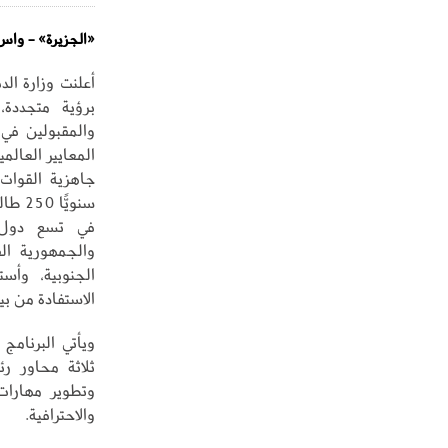
«الجزيرة» - واس
أعلنت وزارة الد
برؤية متجددة،
والمقبولين في 
المعايير العالم
جاهزية القوات 
في تسع دول صد
والجمهورية الف
الجنوبية، وأست
الاستفادة من بي
ويأتي البرنامج
ثلاثة محاور رئ
وتطوير مهارات 
والاحترافية.