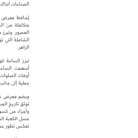
الصناعات آنذاك.
يُحافظ معرض ع
متكاملة من الم
العصور، وتبرز م
الشاملة التي تو
الزاهر.
تبرز الساعة كو
أسهمت الساعات
أوقات الصلوات ب
عملية إلى جانب ق
ويضم معرض عمار
توثق تاريخ المس
وأجزاء من كسوت
غسل الكعبة الم
تعكس تطور عمار