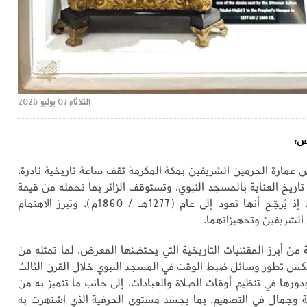
الثلاثاء 07 يوليو 2026
اس:
عمارة الحرمين الشريفين بمكة المكرمة تقف ساعة تاريخية نادرة،
تاريخ العناية بالمسجد النبوي، وتستوقف الزائر بما تحمله من قيمة
حضارية وأثرية، إذ يُرجّح أنها تعود إلى عام (1277هـ / 1860م)، وتبرز الاهتمام
 الشريفين وتجهيزاتهما.
 من أبرز المقتنيات التاريخية التي يحتضنها المعرض، لما تمثله من
عكس تطور وسائل ضبط الوقت في المسجد النبوي خلال القرن الثالث
ورها في تنظيم أوقات الصلاة والعبادات، إلى جانب ما تتميز به من
ة وجمال في التصميم، بما يجسد مستوى الحرفية الذي اشتهرت به