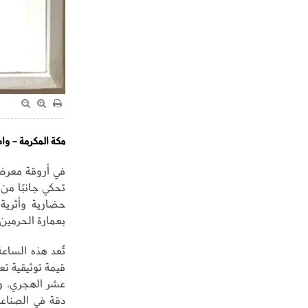
مكة المكرمة - و
في أروقة معرض 
تحكي جانبًا من 
بعمارة الحرمين
تُعد هذه الساعة
قيمة توثيقية ت
عشر الهجري، ود
دقة في الصناع