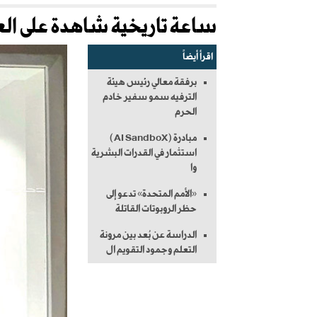
ساعة تاريخية شاهدة على العن
اقرأ أيضاً
برفقة معالي رئيس هيئة
الترفيه سمو سفير خادم
الحرم
مبادرة (AI SandboX)
استثمار في القدرات البشرية
وا
«الأمم المتحدة» تدعو إلى
حظر الروبوتات القاتلة
الدراسة عن بُعد بين مرونة
التعلم وجمود التقويم ال