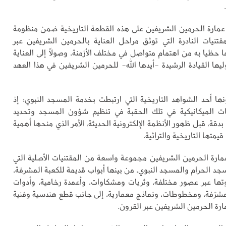
مارة الحرمين الشريفين على هذه القطعة التاريخية ضمن منظومة
قتنيات النادرة التي توثق مراحل العناية بالحرمين الشريفين عبر
ا حظيا به من اهتمام متواصل في مختلف الأزمنة، وصولًا إلى العناية
ليها القيادة الرشيدة -أيدها الله- للحرمين الشريفين في هذا العهد
نها أحد الشواهد التاريخية التي ارتبطت بخدمة المسجد النبوي؛ إذ
 الميكانيكية في تلك الحقبة في تنظيم شؤون المسجد وتحديد
دقة، قبل ظهور الأنظمة الإلكترونية الحديثة، الأمر الذي منحها أهمية
يمتها التاريخية والتراثية.
ة الحرمين الشريفين مجموعة واسعة من المقتنيات الأصلية التي
جد الحرام والمسجد النبوي، من بينها أبواب قديمة للكعبة المشرفة،
ها عبر عصور مختلفة، وثريات ومشكاوات، وأعمدة رخامية، وأدوات
شرّفة، ومخطوطات، ونماذج معمارية، إلى جانب قطع هندسية وفنية
ة الحرمين الشريفين عبر القرون.