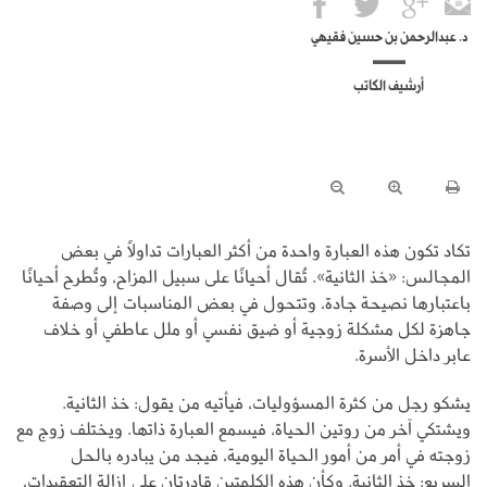
د. عبدالرحمن بن حسين فقيهي
أرشيف الكاتب
تكاد تكون هذه العبارة واحدة من أكثر العبارات تداولًا في بعض
المجالس: «خذ الثانية». تُقال أحيانًا على سبيل المزاح، وتُطرح أحيانًا
باعتبارها نصيحة جادة، وتتحول في بعض المناسبات إلى وصفة
جاهزة لكل مشكلة زوجية أو ضيق نفسي أو ملل عاطفي أو خلاف
عابر داخل الأسرة.
يشكو رجل من كثرة المسؤوليات، فيأتيه من يقول: خذ الثانية.
ويشتكي آخر من روتين الحياة، فيسمع العبارة ذاتها. ويختلف زوج مع
زوجته في أمر من أمور الحياة اليومية، فيجد من يبادره بالحل
السريع: خذ الثانية. وكأن هذه الكلمتين قادرتان على إزالة التعقيدات،