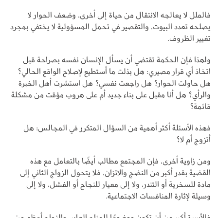
فالملل لا يعالجه الانتقال من حياة إلى أخرى، وضعف الحوار لا
يصلحه تعدد البيوت، والتقصير في تحمل المسؤولية لا يختفي بمجرد
تغيير الظروف.
ولهذا فإن الحكمة تقتضي أن يسأل الإنسان نفسه بصراحة قبل
اتخاذ أي قرار مصيري: هل بذلت ما أستطيع لإصلاح الواقع الحالي؟
هل حاولت الحوار؟ هل راجعت نفسي؟ هل استشرت أهل الخبرة
والرأي؟ هل أنا مقبل على بناء جديد أم على هروب مؤقت من مشكلة
قائمة؟
فهذه الأسئلة أكثر أهمية من السؤال المتكرر في المجالس: هل
أتزوج أم لا؟
ومن زاوية أخرى، فإن المجتمع مطالب أيضًا بالتعامل مع هذه
القضية بقدر أكبر من النضج والاتزان، فلا يتحول الزواج الثاني إلى
مادة للسخرية أو التندر، ولا إلى معيار للنجاح أو الفشل، ولا إلى
وسيلة لإثارة المنافسات الاجتماعية.
فالأسرة أكبر من أن تكون موضوعًا للمزاح العابر، والزواج أعظم من