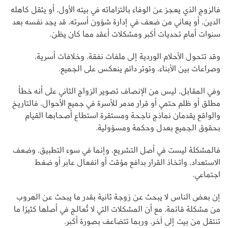
فالزوج الذي يعجز عن الوفاء بالتزاماته في بيته الأول، أو يثقل كاهله
الدين، أو يعاني من ضعف في إدارة شؤون أسرته، قد يجد نفسه بعد
سنوات أمام تحديات أكبر ومشكلات أعقد مما كان يظن.
وقد تتحول الأحلام الوردية إلى ملفات نفقة، وخلافات أسرية،
وصراعات بين الأبناء، وتوتر دائم ينعكس على الجميع.
وفي المقابل، ليس من الإنصاف تصوير الزواج الثاني على أنه خطأ
مطلق أو ظلم حتمي أو قرار مدمر للأسرة في جميع الأحوال، فالتاريخ
والواقع يقدمان نماذج ناجحة ومستقرة استطاع أصحابها القيام
بحقوق الجميع بعدل وحكمة ومسؤولية.
فالمشكلة ليست في أصل التشريع، وإنما في سوء التطبيق، وضعف
الاستعداد، واتخاذ القرار بدافع مؤقت أو انفعال عابر أو ضغط
اجتماعي.
إن بعض الناس لا يبحث عن زوجة ثانية بقدر ما يبحث عن الهروب
من مشكلة قائمة، مع أن المشكلات التي لا تُعالج في أصلها كثيرًا ما
تنتقل من بيت إلى آخر، وربما تتضاعف بصورة أكبر.