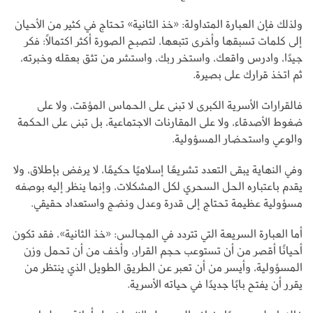
ولذلك فإن العبارة المتداولة: «خذ الثانية» تحتاج في كثير من الأحيان
إلى كلمات تسبقها وأخرى تتبعها، لتصبح الصورة أكثر اكتمالًا: فكر
جيدًا، وادرس واقعك، واستخر ربك، واستشر من تثق بعقله وخبرته،
ثم اتخذ قرارك على بصيرة.
فالقرارات الأسرية الكبرى لا تبنى على الحماس المؤقت، ولا على
ضغوط الأصدقاء، ولا على المقارنات الاجتماعية، بل تبنى على الحكمة
والوعي واستحضار المسؤولية.
وفي النهاية يبقى التعدد تشريعًا إسلاميًا حكيمًا، لا يرفض بإطلاق، ولا
يقدم باعتباره الحل السحري لكل المشكلات، وإنما ينظر إليه بوصفه
مسؤولية عظيمة تحتاج إلى قدرة وعدل ونضج واستعداد حقيقي.
أما العبارة السريعة التي تتردد في المجالس: «خذ الثانية»، فقد تكون
أحيانًا أقصر من أن تستوعب حجم القرار، وأخف من أن تحمل وزن
المسؤولية، وأيسر من أن تعبر عن الطريق الطويل الذي ينتظر من
يقرر أن يفتح بابًا جديدًا في حياته الأسرية.