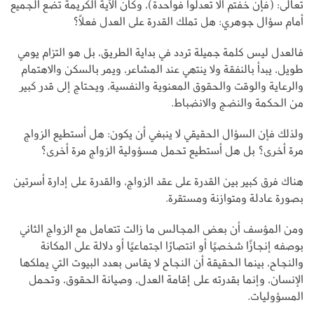
تعالى: (فإن خفتم ألا تعدلوا فواحدة)، وكأن الآية الكريمة تضع الجميع
أمام سؤال جوهري: هل تملك القدرة على العدل فعلًا؟
فالعدل ليس كلمة جميلة تردد في بداية الطريق، بل هو التزام يومي
طويل، يبدأ بالنفقة ولا ينتهي عند المشاعر، ويمر بالسكن والاهتمام
والرعاية والوقت والحقوق المعنوية والنفسية، ويحتاج إلى قدر كبير
من الحكمة والنضج والانضباط.
ولذلك فإن السؤال الحقيقي لا ينبغي أن يكون: هل أستطيع الزواج
مرة أخرى؟ بل هل أستطيع تحمل مسؤولية الزواج مرة أخرى؟
هناك فرق كبير بين القدرة على عقد الزواج، والقدرة على إدارة أسرتين
بصورة عادلة ومتوازنة ومستقرة.
ومن المؤسف أن بعض المجالس ما زالت تتعامل مع الزواج الثاني
بوصفه إنجازًا شخصيًا أو انتصارًا اجتماعيًا أو دلالة على المكانة
والنجاح، بينما الحقيقة أن النجاح لا يقاس بعدد البيوت التي يملكها
الإنسان، وإنما بقدرته على إقامة العدل، وصيانة الحقوق، وتحمل
المسؤوليات.