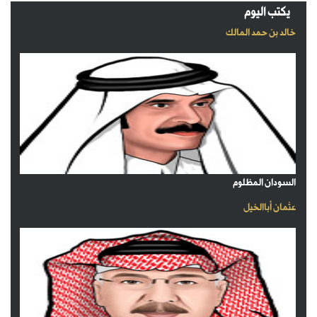
يكتب اليوم
خالد بن حمد المالك
السودان المظلوم
عثمان أباالخيل