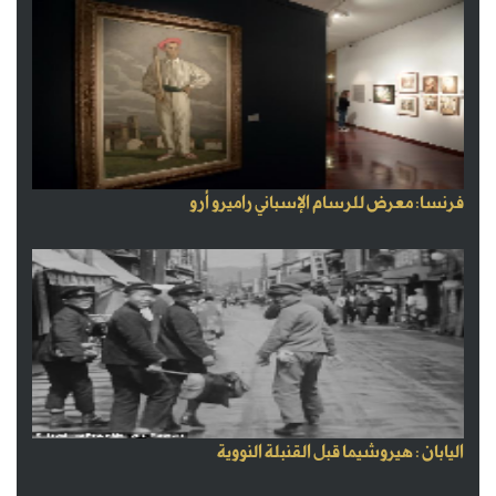
فرنسا: معرض للرسام الإسباني راميرو أرو
اليابان : هيروشيما قبل القنبلة النووية