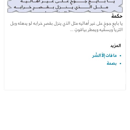
حكمة
يا بايعٍ جوخٍ على غير أهاليه مثل الذي ينزل بقصرٍ خرابه لو يدهله وبل
الثريا ويسقيه ويمطر بياقوتٍ ...
المزيد
ما فات إلاّ الشّر
بصمة