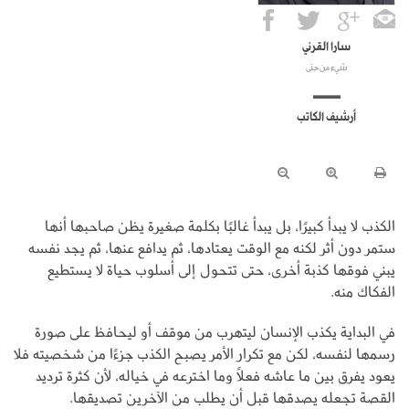
سارا القرني
شيء من حتى
أرشيف الكاتب
الكذب لا يبدأ كبيرًا، بل يبدأ غالبًا بكلمة صغيرة يظن صاحبها أنها
ستمر دون أثر لكنه مع الوقت يعتادها، ثم يدافع عنها، ثم يجد نفسه
يبني فوقها كذبة أخرى، حتى تتحول إلى أسلوب حياة لا يستطيع
الفكاك منه.
في البداية يكذب الإنسان ليتهرب من موقف أو ليحافظ على صورة
رسمها لنفسه، لكن مع تكرار الأمر يصبح الكذب جزءًا من شخصيته فلا
يعود يفرق بين ما عاشه فعلًا وما اخترعه في خياله، لأن كثرة ترديد
القصة تجعله يصدقها قبل أن يطلب من الآخرين تصديقها.