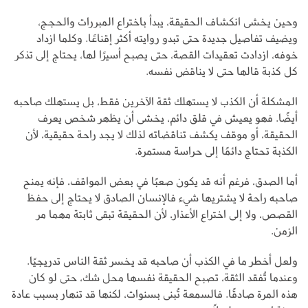
وحين يخشى انكشاف الحقيقة، يبدأ باختراع المبررات والحجج،
ويضيف تفاصيل جديدة حتى تبدو روايته أكثر إقناعًا. وكلما ازداد
خوفه، ازدادت تعقيدات القصة، حتى يصبح أسيرًا لها، يحتاج إلى تذكر
كل كذبة قالها حتى لا يناقض نفسه.
المشكلة أن الكذب لا يستهلك ثقة الآخرين فقط، بل يستهلك صاحبه
أيضًا. فهو يعيش في قلق دائم، يخشى أن يظهر شخص يعرف
الحقيقة، أو موقف يكشف تناقضاته لذلك لا يجد راحة حقيقية، لأن
الكذبة تحتاج دائمًا إلى حراسة مستمرة.
أما الصدق، فرغم أنه قد يكون صعبًا في بعض المواقف، فإنه يمنح
صاحبه راحة لا يشتريها شيء فالإنسان الصادق لا يحتاج إلى حفظ
القصص، ولا إلى اختراع الأعذار، لأن الحقيقة تبقى ثابتة مهما مر
الزمن.
ولعل أخطر ما في الكذب أن صاحبه قد يخسر ثقة الناس تدريجيًا.
وعندما تُفقد الثقة، تصبح الحقيقة نفسها محل شك، حتى لو كان
هذه المرة صادقًا. فالسمعة تُبنى بسنوات، لكنها قد تنهار بسبب عادة