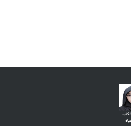
لكذب
اة