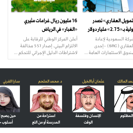
لتمويل العقاري» تصدر
16 مليون ريال غرامات مثيري
2» مليار دولار
«الغبار» في الرياض
ركة السعودية لإعادة
أعلن المركز الوطني للرقابة على
التمويل العقاري (SRC) -إحدى
الالتزام البيئي، إصدار 557 مخالفة
وق الاستثمارات العامة ...
لاشتراطات الدليل الإجرائي للتحكم ...
مد المالك
عثمان أباالخيل
د. محمد الملحم
سارا القرني
المظلوم
الإنسان وفلسفة
استراحة من
حين يصبح ا
الوقت
المدرسة أو من التع
أسلوب حي