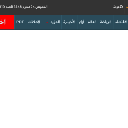
ف
عودة
الخميس 24 محرم 1448 العدد 19310
آخر
الاقتصاد
الرياضة
العالم
آراء
الأخيــرة
المزيد
الإعلانات
PDF