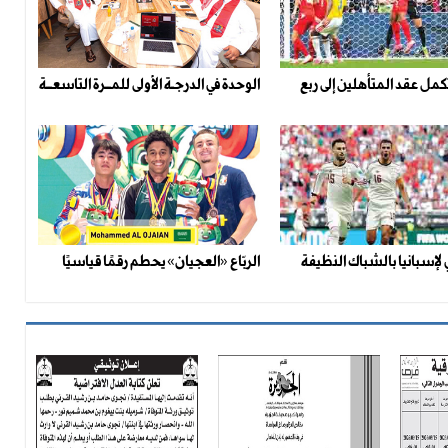
مل عقد المتأهلين إلى ربع
الوحدة في الدرجـة الأولى للمــرة التاسعــة
 لإسبانيا بالشباك النظيفة
الربّاع «العجيان» يحطم رقمًا قياسيًا