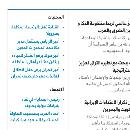
المحليات
 عالمي لربط منظومة الذكاء
القيادة تهنئ الرئيسة المكلفة
ين الشرق والغرب
بفنزويلا
ر الاتصالات وتقنية المعلومات
أمير الرياض يستقبل مدير
لله بن عامر السواحة أن
مكافحة المخدرات المعين
ية السعودية ...
أمير تبوك يرفع الشكر للقيادة
ويثمِّن مشاعر أهالي المنطقة
 يبحث مع نظيره التركي تعزيز
أمير نجران يرعى حفل انطلاق
تراتيجية
فعاليات مهرجان صيف نجران
زير البلديات والإسكان الأستاذ
لله الحقيل أمس في مكتبه
 بالرياض، ...
الاقتصاد
رئيس «سدايا» في لقاء
تكرار الاعتداءات الإيرانية
بقيادات دولية بجنيف
لكويت والبحرين
اتحاد الغرف يستضيف الطاولة
لخارجية عن إدانة المملكة
المستديرة السعودية-الكينية
ودية واستنكارها بأشد
الاعتداءات الإيرانية ...