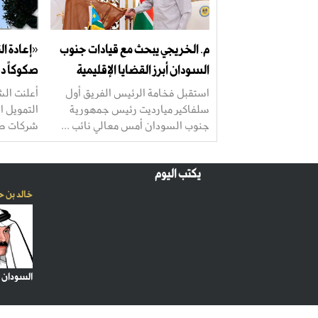
م. الخريجي يبحث مع قيادات جنوب
«إعادة ا
السودان أبرز القضايا الإقليمية
صكوكاً دولية بـ«.75
استقبل فخامة الرئيس الفريق أول
أعلنت الش
سلفاكير ميارديت رئيس جمهورية
جنوب السودان أمس معالي نائب ...
شركات صند
يكتب اليوم
خالد بن ح
السودان 