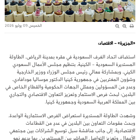
الخميس 09 يوليو 2026
«الجزيرة» - الاقتصاد:
استضاف اتحاد الغرف السعودية في مقره بمدينة الرياض، الطاولة
المستديرة السعودية - الكينية، بتنظيم مجلس الأعمال السعودي
الكيني، وبمشاركة معالي رئيس مجلس الوزراء ووزير الخارجية
وشؤون المغتربين في جمهورية كينيا الدكتور موساليا مودافادي،
وعددٍ من المسؤولين وممثلي الجهات الحكومية والقطاع الخاص في
البلدين؛ لبحث فرص الاستثمار وتعزيز التعاون الاقتصادي والتجاري
بين المملكة العربية السعودية وجمهورية كينيا.
وشهدت الطاولة المستديرة استعراض الفرص الاستثمارية الواعدة،
وبحث مقومات التعاون بين البلدين في عددٍ من القطاعات
الاقتصادية، إلى جانب مناقشة سبل توسيع الشراكات بين مجتمعَي
الأعمال، وتعزيز التواصل المباشر بين المستثمرين، بما يدعم نمو