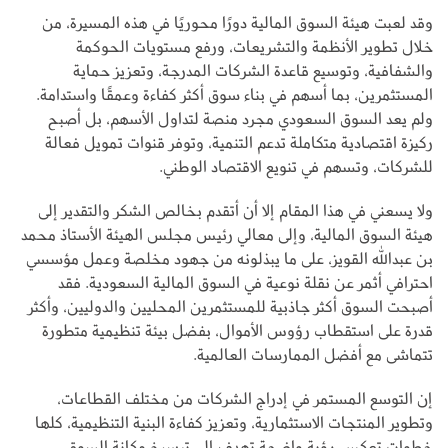
وقد لعبت هيئة السوق المالية دورًا محوريًا في هذه المسيرة، من
خلال تطوير الأنظمة والتشريعات، ورفع مستويات الحوكمة
والشفافية، وتوسيع قاعدة الشركات المدرجة، وتعزيز حماية
المستثمرين، بما أسهم في بناء سوق أكثر كفاءة وعمقًا واستدامة.
ولم يعد السوق السعودي مجرد منصة لتداول الأسهم، بل أصبح
ركيزة اقتصادية متكاملة تدعم التنمية، وتوفر قنوات تمويل فعالة
للشركات، وتسهم في تنويع الاقتصاد الوطني.
ولا يسعني في هذا المقام إلا أن أتقدم بخالص الشكر والتقدير إلى
هيئة السوق المالية، وإلى معالي رئيس مجلس الهيئة الأستاذ محمد
بن عبدالله القويز، على ما يبذلونه من جهود مخلصة وعمل مؤسسي
احترافي أثمر عن نقلة نوعية في السوق المالية السعودية. فقد
أصبحت السوق أكثر جاذبية للمستثمرين المحليين والدوليين، وأكثر
قدرة على استقطاب رؤوس الأموال، بفضل بيئة تنظيمية متطورة
تتماشى مع أفضل الممارسات العالمية.
إن التوسع المستمر في إدراج الشركات من مختلف القطاعات،
وتطوير المنتجات الاستثمارية، وتعزيز كفاءة البنية التنظيمية، كلها
خطوات تعكس رؤية واضحة تهدف إلى ترسيخ مكانة السوق