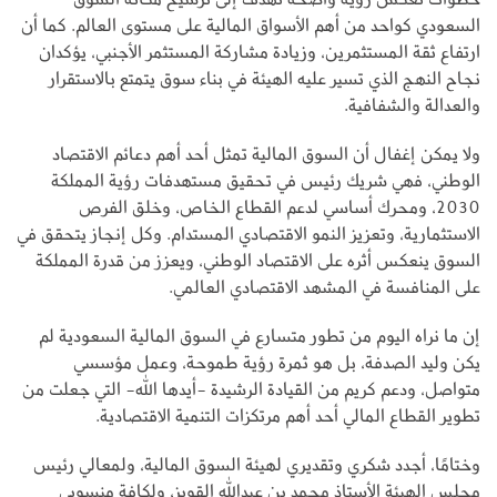
السعودي كواحد من أهم الأسواق المالية على مستوى العالم. كما أن
ارتفاع ثقة المستثمرين، وزيادة مشاركة المستثمر الأجنبي، يؤكدان
نجاح النهج الذي تسير عليه الهيئة في بناء سوق يتمتع بالاستقرار
والعدالة والشفافية.
ولا يمكن إغفال أن السوق المالية تمثل أحد أهم دعائم الاقتصاد
الوطني، فهي شريك رئيس في تحقيق مستهدفات رؤية المملكة
2030، ومحرك أساسي لدعم القطاع الخاص، وخلق الفرص
الاستثمارية، وتعزيز النمو الاقتصادي المستدام. وكل إنجاز يتحقق في
السوق ينعكس أثره على الاقتصاد الوطني، ويعزز من قدرة المملكة
على المنافسة في المشهد الاقتصادي العالمي.
إن ما نراه اليوم من تطور متسارع في السوق المالية السعودية لم
يكن وليد الصدفة، بل هو ثمرة رؤية طموحة، وعمل مؤسسي
متواصل، ودعم كريم من القيادة الرشيدة -أيدها الله- التي جعلت من
تطوير القطاع المالي أحد أهم مرتكزات التنمية الاقتصادية.
وختامًا، أجدد شكري وتقديري لهيئة السوق المالية، ولمعالي رئيس
مجلس الهيئة الأستاذ محمد بن عبدالله القويز، ولكافة منسوبي