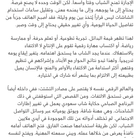
الإجازة تمنح الشباب وقتاً واسعاً، لكن الوقت وحده لا يصنع فرصة.
يحتاج إلى ما يوجهه، وإلى ما يمنحه معنى. وتقليل ساعات استخدام
الشاشات ليس قراراً يُتخذ بين يوم وليلة؛ فقد أصبح الهاتف جزءاً من
تفاصيل الحياة اليومية، وأي تغيير حقيقي يحتاج إلى وقت وصبر.
لهذا تظهر قيمة البدائل. تجربة تطوعية، أو تعلم حرفة، أو ممارسة
رياضة، أو اكتساب مهارة رقمية تقوم على الإنتاج لا الاكتفاء
بالاستهلاك. عندما يجد الشاب ما يستحق اهتمامه، يتغير إيقاع يومه
تدريجياً. ولهذا تبدو نتائج الحوار مع الأبناء، وإشراكهم في تنظيم
وقتهم، أكثر استدامة من الاكتفاء بالأوامر والمنع؛ فالإنسان يميل
بطبيعته إلى الالتزام بما يشعر أنه شارك في اختياره.
والعالم الرقمي نفسه لا يقتصر على مصادر التشتت؛ ففي داخله أيضاً
فرص تستحق الالتفات. ومن القصص التي استوقفتني في ذلك
البرنامج الصباحي حكاية شاب سعودي يعمل في تغيير إطارات
الشاحنات، وهي مهنة شاقة، ويوثق يومياته عبر وسائل التواصل
الاجتماعي. لم تختلف أدواته عن تلك الموجودة في أيدي ملايين
الشباب، لكن طريقة استخدامها صنعت الفارق. فتح الهاتف أمامه
نافذةً يعرض من خلالها عمله، ويبني سمعته المهنية، ويفتح لنفسه