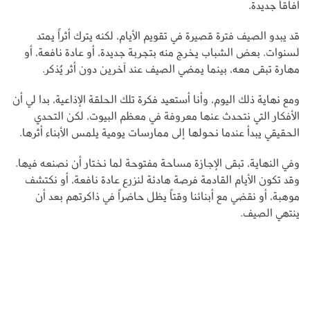
آفاقاً جديدة.
قد يبدو الصيف فترة قصيرة في تقويم الأيام، لكنه يترك أثراً يمتد
لسنوات. بعض الشباب يخرج منه بتجربة جديدة، أو عادة نافعة، أو
مهارة تبقى معه، بينما يمضي الصيف عند آخرين دون أثر يُذكر.
ومع نهاية ذلك اليوم، وأنا أستعيد فكرة تلك الحلقة الإذاعية، بدا لي أن
الأفكار التي نتحدث عنها معروفة في معظم البيوت، لكن التحدي
الحقيقي يبدأ عندما نحولها إلى ممارسات يومية يلمس الأبناء أثرها.
وفي النهاية، تبقى الإجازة مساحة مفتوحة لما نختار أن نصنعه فيها.
وقد تكون الأيام القادمة فرصة هادئة لنزرع عادة نافعة، أو نكتشف
موهبة، أو نقضي مع أبنائنا وقتاً يظل حاضراً في ذاكرتهم بعد أن
ينتهي الصيف.