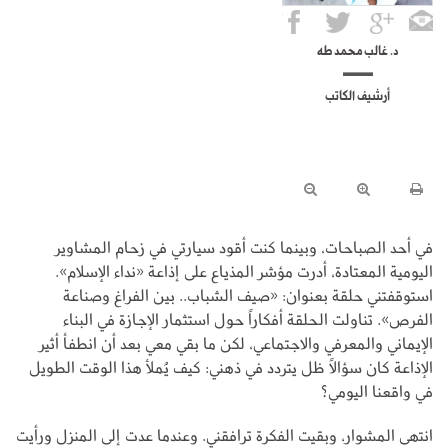
د. غالب محمد طه
أرشيف الكاتب
في أحد الصباحات، وبينما كنت أقود سيارتي في زحام المشاوير
اليومية المعتادة، أدرت مؤشر المذياع على إذاعة «نداء الإسلام».
استوقفتني حلقة بعنوان: «صيف الشباب.. بين الفراغ وصناعة
الفرص». تناولت الحلقة أفكاراً حول استثمار الإجازة في البناء
الإيماني والمعرفي والاجتماعي، لكن ما بقي معي بعد أن انطفأ أثير
الإذاعة كان سؤالاً ظل يتردد في ذهني: كيف يُملأ هذا الوقت الطويل
في واقعنا اليومي؟
انتهى المشوار، وبقيت الفكرة ترافقني. وعندما عدت إلى المنزل ورأيت