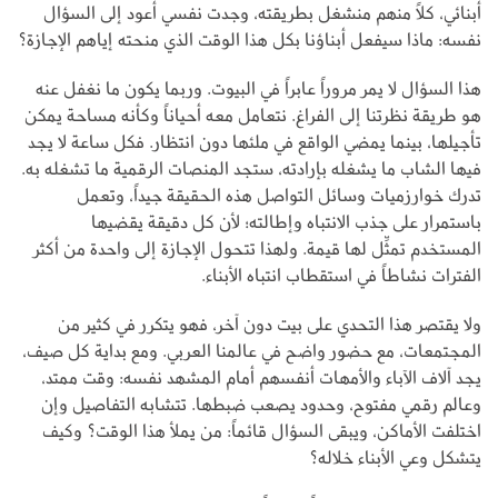
أبنائي، كلاً منهم منشغل بطريقته، وجدت نفسي أعود إلى السؤال
نفسه: ماذا سيفعل أبناؤنا بكل هذا الوقت الذي منحته إياهم الإجازة؟
هذا السؤال لا يمر مروراً عابراً في البيوت. وربما يكون ما نغفل عنه
هو طريقة نظرتنا إلى الفراغ. نتعامل معه أحياناً وكأنه مساحة يمكن
تأجيلها، بينما يمضي الواقع في ملئها دون انتظار. فكل ساعة لا يجد
فيها الشاب ما يشغله بإرادته، ستجد المنصات الرقمية ما تشغله به.
تدرك خوارزميات وسائل التواصل هذه الحقيقة جيداً، وتعمل
باستمرار على جذب الانتباه وإطالته؛ لأن كل دقيقة يقضيها
المستخدم تمثِّل لها قيمة. ولهذا تتحول الإجازة إلى واحدة من أكثر
الفترات نشاطاً في استقطاب انتباه الأبناء.
ولا يقتصر هذا التحدي على بيت دون آخر، فهو يتكرر في كثير من
المجتمعات، مع حضور واضح في عالمنا العربي. ومع بداية كل صيف،
يجد آلاف الآباء والأمهات أنفسهم أمام المشهد نفسه: وقت ممتد،
وعالم رقمي مفتوح، وحدود يصعب ضبطها. تتشابه التفاصيل وإن
اختلفت الأماكن، ويبقى السؤال قائماً: من يملأ هذا الوقت؟ وكيف
يتشكل وعي الأبناء خلاله؟