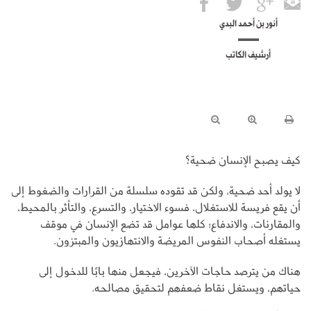
أنور بن أحمد البدي
أرشيف الكاتب
كيف يصبح الإنسان ضحية؟
لا يولد أحد ضحية، ولكن قد تقوده سلسلة من القرارات والضغوط إلى
أن يقع فريسة للاستغلال، فسوء الاختيار، والتسرع، والتأثر بالمحيط،
والمقارنات، والاندفاع؛ كلها عوامل قد تضع الإنسان في موقف
يستغله أصحاب النفوس المريضة والانتهازيون والمبتزون.
هناك من يترصد حاجات الآخرين، فيجعل منها بابًا للدخول إلى
حياتهم، ويستغل نقاط ضعفهم لتحقيق مصالحه.