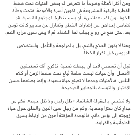
ومن أكثر الأمثلة وضوحاً ما تتعرض له بعض الفتيات تحت ضغط
الفطرة والرغبة المشروعة في تكوين أسرة والأمومة، فتحت وطأة
الخوف من لقب «عانس»، أو بسبب نظرة المجتمع القاسية، قد
تتغاضى إحداهن عن إشارات الخطر، وتتنازل عن معايير كانت تؤمن
بها، حتى تقع في زواج يجلب لها الشقاء، ثم لا يبقى سوى مرارة الندم.
وهنا لا يكون العلاج بالندم، بل بالمراجعة والتأمل، واستخلاص
الدروس قبل تكرار الخطأ.
قبل أن تسمحي لأحد أن يجعلك ضحية، تذكري أنك تستحقين
الأفضل، وأن حياتك ليست سلعة تُباع تحت ضغط الزمن أو كلام
الناس، فالأمنيات وحدها لا تصنع حياة سعيدة، وإنما يصنعها حسن
الاختيار، والتمسك بالمعايير الصحيحة.
ولا تنخدعي بالمقولة الشائعة: «ظل راجل ولا ظل حيط». فكم من
جدارٍ كان سترًا وحماية، وكم من رجلٍ سيئ الدين والخلق حوّل حياة
زوجته إلى بؤس دائم. فالوحدة المؤقتة أهون من ارتباط يسرق
الطمأنينة والكرامة.