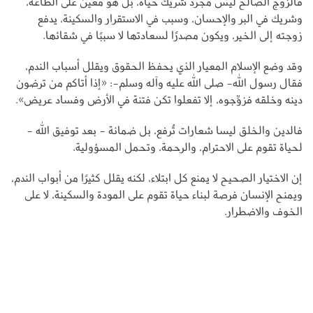
فالزوج الصالح ليس مجرد شريك حياة، بل هو معين على الطاعة،
وشريك في البر والإحسان، وسبب في الاستقرار والسكينة، يدفع
زوجته إلى الخير، ويكون مصدرًا لسعادتها لا سببًا في شقائها.
وقد وضع الإسلام المعيار الذي يحفظ الحقوق ويقلل أسباب الندم،
فقال رسول الله- صلى الله عليه وآله وسلم-: «إذا أتاكم من ترضون
دينه وخلقه فزوِّجوه، إلا تفعلوا تكن فتنة في الأرض وفساد عريض».
فالدين والخلق ليسا شعارات تُرفع، بل ضمانة - بعد توفيق الله -
لحياة تقوم على الاحترام، والرحمة، وتحمل المسؤولية.
إن الاختيار الصحيح لا يمنع كل ابتلاء، لكنه يقلل كثيرًا من أبواب الندم،
ويمنح الإنسان فرصة لبناء حياة تقوم على المودة والسكينة، لا على
الخوف والاضطرار.