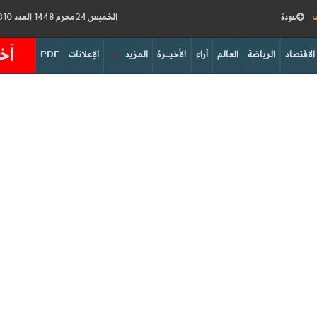
ف
عودة
الخميس 24 محرم 1448 العدد 19310
آخر
الاقتصاد
الرياضة
العالم
آراء
الأخيــرة
المزيد
الإعلانات
PDF