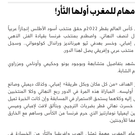
هام للمغرب أولها الثأر!
في نصف نهائي كأس العالم بقطر 2022م حقق منتخب أسود الأطلس إنجازاً عربياً
صول لنصف النهائي، واصطدم بمنتخب فرنسا بقيادة الفتى الذهبي
إمبابي، وخسر بهدفي ثيو هيرنانديز وراندال كولومواني.. وسجل
 منتخب عربي وإفريقي يصل لهذا الدور.
لمشهد بتفاصيل متشابهة وبوجود بونو وحكيمي وأوناحي ومزراوي
 الشابة.
 الهداف «من كل مكان وبكل طريقة» إمبابي، وكذلك ديمبلي وصانع
أوليسه.. المباراة هذه المرة في الدور ربع النهائي وكلا المنتخبين
ليه وكلاهما يستحق الاستمرار في المسابقة وإن كانت الخبرة تميل
 خسرت نهائي قطر بضربات الترجيح، وبتألق لافت لإمبابي وميسي
ن ايميليا نومارتنيز الذي حرم فرنسا من الكأس وساهم مع الخارق
ا للأرجنتين.
مام المغرب مهمة تمثيل العرب وإفريقيا والثأر من الخسارة في