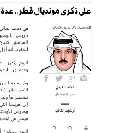
على ذكرى مونديال قطر.. عدة م
الخميس 09 يوليو 2026
تاريخياً بالو
المدهش كليان 
للمغرب أنه أول
اليوم يتكرر ا
وعديد من النجوم
وفي فرنسا يبرز
محمد العبدي
اللعب «الرايق» 
حمى المونديال
يستحق ما وصل إ
إلى فرنسا التي
وحارس الأرجنتي
أرشيف الكاتب
ميسي في توجيهه
اليوم سيكون أ