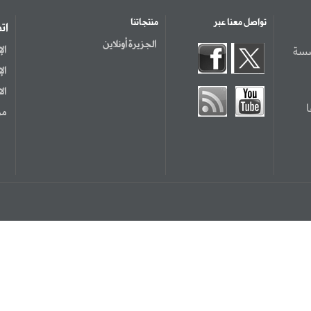
تواصل معنا عبر
منتجاتنا
ات
الجزيرة أونلاين
سسة
ال
ال
ال
مر