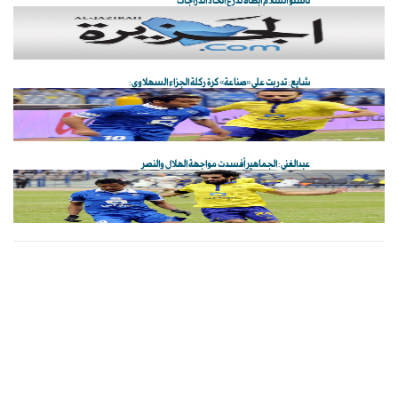
ناشئو السلام أبطالاً لدرع اتحاد الدراجات
شايع: تدربت على «صناعة» كرة ركلة الجزاء السهلاوي:
عبدالغني: الجماهير أفسدت مواجهة الهلال والنصر