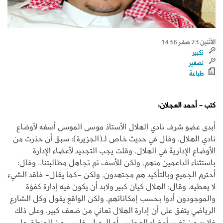
الأثنين 23 صفر 1436
تكبير
تصغير
طباعة
كتب - أحمد العجلان:
أبدى عضو شرف نادي الهلال الأستاذ موسى الموسى أسفه لأوضاع
نادي الهلال، وقال في حديث خاص لـ(الجزيرة): سبق أن حذرت من
الأوضاع الإدارية في الهلال، وقلت يجب التجديد لأعضاء الإدارة
باستثناء الداعمين منهم، ولكن للأسف تم تجاهل مطالبتنا.. وقال:
أحترم الجميع وبالتأكيد هم مجتهدون، ولكن -كما يقال- فاقد الشيء
لا يعطيه. وقال: الهلال كيان كبير ولابد أن يكون فيه إدارة كفؤة
والموجودون أدوا بحسب إمكاناتهم، ولكن الواقع يقول وكل الشارع
الرياضي يتفق على أن إدارة الهلال تعاني من ضعف كبير، وعلى ذلك
فلا بد من تغيير أعضاء المجلس أو الرحيل، فليس من المنطق ما