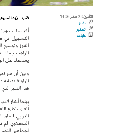
الأثنين 23 صفر 1436
كتب - زيد السبيع
تكبير
تصغير
أكد صاحب هدف ف
طباعة
التسجيل في مر
الفوز وتوسيع ال
الراهب جعله يت
يساعدك على الو
وبين أن سر تميز
الزاوية بعناية 
هذا التميز الذي
بينما أشار لاعب
أنه يستطيع الل
الدوري للعام ال
السهلاوي لم تأ
لجماهير النصر 