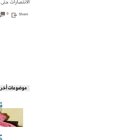
الانتصارات حتى
0
Share
موضوعات أخر
عض
ال
عب
وا