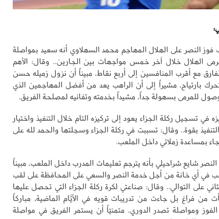
ي:
وز النصر على الهلال المهاجم محمد السهلاوي أنه سعيد بمواصلة
مى الهلال خلال آخر خمس مواجهات بين الجارين.. وقال: الأهم
فارق مع أقرب المنافسين إلى أربع نقاط، مبيناً أن نزول زميله حسن
حرك بارتياح، مشيراً إلى أن الراهب يعد من أفضل المهاجمين الذي
صول للمرمى بسهولة جداً، مشيداً بخدمته وتفانيه لمصلحة الفريق.
ه في تسجيل ركلة الجزاء يعود إلى تركيزه التام خلال التنفيذ واختيار
والتنفيذ بقوة.. وقال: تسببت في ركلة الجزاء وسجلتها والحمد لله على
 جاء بمساعدة زملائي داخل الملعب.
 النصر شايع شراحيلي بأنه يترجم تعليمات المدرب داخل الملعب، مبيناً
عب في أي خانة من أجل خدمة النصر والسعي على المحافظة على لقب
ثاني على التوالي.. وقال: صناعتي لكرة ركلة الجزاء التي تحصل عليها
ت من فراغ بل جاءت من تدريبات قويه في الأيَّام الماضية، مباركاً
الفوز ومواصلة تصدر الدوري، متمنيّاً أن يستمر الفريق في مواصلة