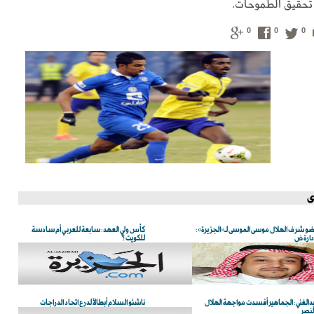
 تحقيق الطموحات.
0
0
0
ى
و شرف الهلال موسى الموسى لـ«الجزيرة»:
كأس ولي العهد: سابعة للعربي أم سادسة
إدارة ض
للكويت؟
دالغني: الجماهير أفسدت مواجهة الهلال
ناشئو السلام أبطالاً لدرع اتحاد الدراجات
لنصر