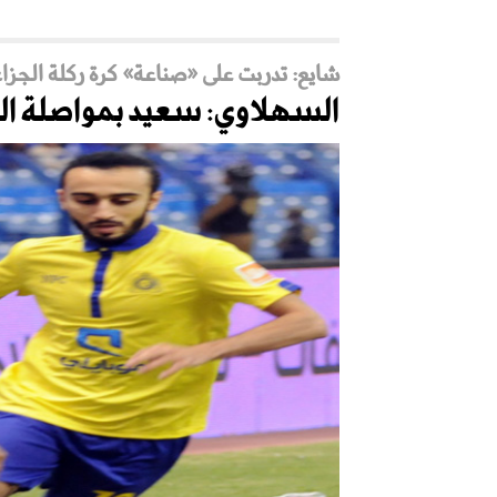
شايع: تدربت على «صناعة» كرة ركلة الجزاء
السهلاوي: سعيد بمواصلة الت