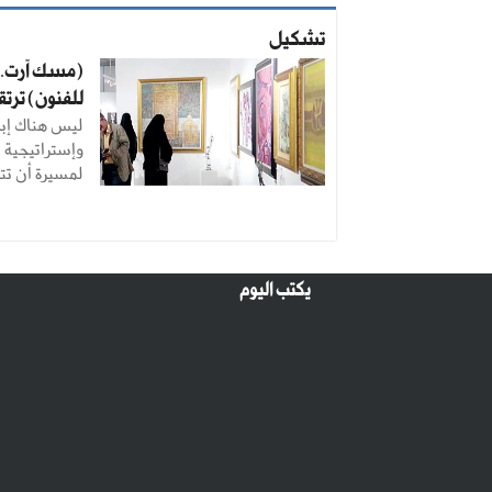
تشكيل
(مسك آرت..
للفنون) ترت
ليس هناك إبد
وإستراتيجية ت
لمسيرة أن تتحق
يكتب اليوم