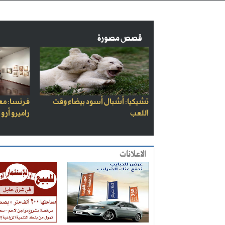
قصص مصورة
تشيكيا: أشبال أسود بيضاء وقت
فرنسا: مع
اللعب
راميرو أرو
الاعلانات