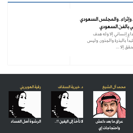
وإثراء..والمجلس السعودي
قي بالفن السعودي
اع إنساني إلا وله هدف
بدأ بالبذرة والجذور، وليس
ق إلا ...
محمد آل الشيخ
د. خيرية السقاف
رقية الهويريني
عراق ما بعد داعش
لا تأخذُ إلى اليقينِ !!..
الرشوة أصل الفساد
واحتجاجات إي