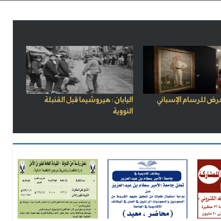
رض للرسام الإسباني
اليابان : هيروشيما قبل القنبلة
النووية