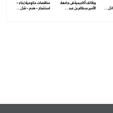
وظائف أكاديمية فى جامعة
مناقصات حكومية(بناء -
ل ...
الأمير سطام بن عبد ...
استئجار - هدم - نقل ...