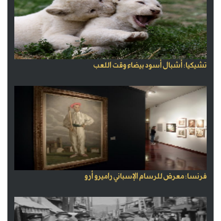
تشيكيا: أشبال أسود بيضاء وقت اللعب
فرنسا: معرض للرسام الإسباني راميرو أرو