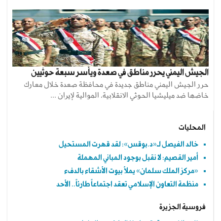
الجيش اليمني يحرر مناطق في صعدة ويأسر سبعة حوثيين
حرر الجيش اليمني مناطق جديدة في محافظة صعدة خلال معارك
خاضها ضد ميليشيا الحوثي الانقلابية، الموالية لإيران ...
المحليات
خالد الفيصل لـ«د.بوقس»: لقد قهرت المستحيل
أمير القصيم: لا نقبل بوجود المباني المهملة
«مركز الملك سلمان» يملأ بيوت الأشقاء بالدفء
منظمة التعاون الإسلامي تعقد اجتماعاً طارئاً.. الأحد
فروسية الجزيرة