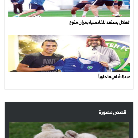
الهلال يستعد للقادسية بمران منوع
عبدالشافي فتحاوياً
قصص مصورة