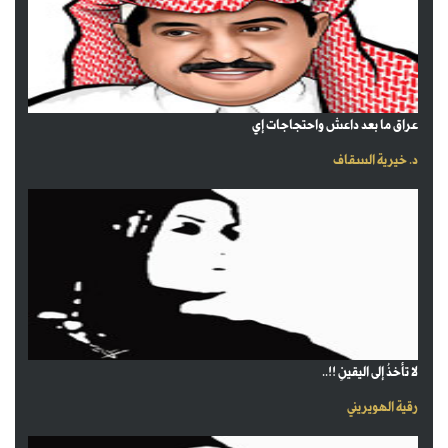
عراق ما بعد داعش واحتجاجات إي
د. خيرية السقاف
لا تأخذُ إلى اليقينِ !!..
رقية الهويريني