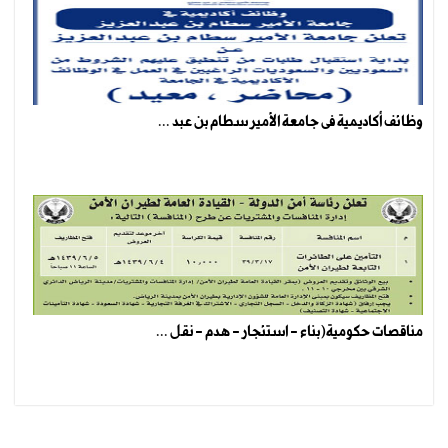
وظائف أكاديمية فى جامعة الأمير سطام بن عبد ...
مناقصات حكومية(بناء - استئجار - هدم - نقل ...