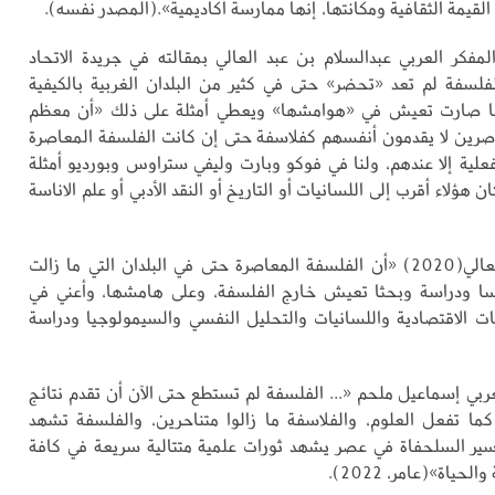
و القيمة الثقافية ومكانتها، إنها ممارسة أكاديمية».(المصدر نفسه).
لمفكر العربي عبدالسلام بن عبد العالي بمقالته في جريدة الاتحاد
 الفلسفة لم تعد «تحضر» حتى في كثير من البلدان الغربية بالكيفية
ما صارت تعيش في «هوامشها» ويعطي أمثلة على ذلك «أن معظم
صرين لا يقدمون أنفسهم كفلاسفة حتى إن كانت الفلسفة المعاصرة
علية إلا عندهم، ولنا في فوكو وبارت وليفي ستراوس وبورديو أمثلة
 هؤلاء أقرب إلى اللسانيات أو التاريخ أو النقد الأدبي أو علم الاناسة
ويؤكد بن عبدالعالي(2020) «أن الفلسفة المعاصرة حتى في البلدان التي ما زالت
يسا ودراسة وبحثا تعيش خارج الفلسفة، وعلى هامشها، وأعني في
سات الاقتصادية واللسانيات والتحليل النفسي والسيمولوجيا ودراسة
عربي إسماعيل ملحم «... الفلسفة لم تستطع حتى الآن أن تقدم نتائج
كما تفعل العلوم، والفلاسفة ما زالوا متناحرين، والفلسفة تشهد
 سير السلحفاة في عصر يشهد ثورات علمية متتالية سريعة في كافة
حياة»(عامر، 2022).