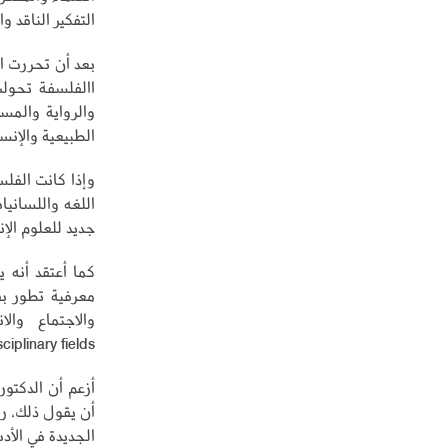
التفكير الناقد و
بعد أن تحررت ال
االفلسفة تحولت
والرواية والمس
الطبيعية والإنس
وإذا كانت الفلس
اللغه واللسانيا
جديد للعلوم الإن
كما أعتقد أنه 
معرفية تطور بف
والاجتماع وال
sciplinary fields
أزعم أن الدكتور
أن يقول ذلك، رب
الجديدة في الأدب