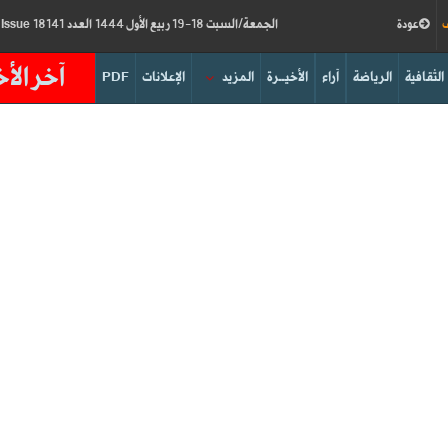
ف
عودة
الجمعة/السبت 18-19 ربيع الأول 1444 العدد 18141
Friday/Saturday 14-15/10/2022
Issue
آخر الأخ
الثقافية
الرياضة
آراء
الأخيــرة
المزيد
الإعلانات
PDF