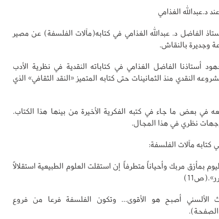
د د.عبدالله الغذامي
ستاذ الفاضل د. عبدالله الغذامي في كتابه(مآلات الفلسفة) عن مصير
 وجديرة بالنقاش.
د أستاذنا الفاضل الغذامي في كتاباته النقدية في نظرية الأدب
شروعه النقدي منذ الثمانينات حتى كتابه المتميز «النقد الثقافي» الذي
ه في بعض ما جاء في كتبه الفكرية الأخيرة من بينها هذا الكتاب.
ات نظري في هذا المجال.
 كتابه مآلات الفلسفة:
وم بمأزق مربك وأحياناً متطرفاً إن استقلت العلوم الطبيعية استقلالاً
ر».(ص11)
 الألسني أصبح هو الأقوى... وتكون الفلسفة فرعا من فروع
لصفحة).