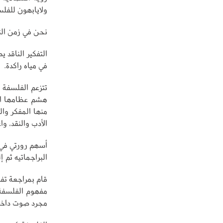
ولايابهون للفلس
نحن في زمن التف
التفكير الناقد 
في مياه راكدة.
تتزعم الفلسفة أ
هشم عظامها الم
الأدب والنقد، وا
أسهم رورتي في 
البراجماتيه ثم إ
قام بمراجعة تف
مفهوم الفلسفة 
مجرد صوت داخل 