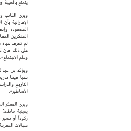
يتمتع بالهيبة أ
ويرى الكاتب وا
الإماراتية بأن
المعهودة، وإن
المفكرين المعا
لم تعرف حياة ف
على ذلك، فإن كان
وعلم الاجتماع».
تحيا فيها تدر
التاريخ والدرا
الأساطير».
ويرى المفكر ال
يقينية قاطعة، 
ركوداً أو تسير
مجالات المعرفة وال