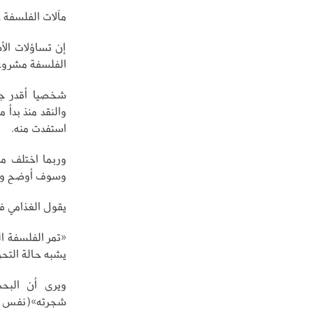
مآلات الفلسفة عن
إن تساؤلات الأ
الفلسفة مشروعة
شخصيا أقدر جهو
والنقد منذ بدأ م
استفدت منه.
وربما اختلف مع
وسوف أوضح وجه
يقول الغذامي في
«تمر الفلسفة الي
يشبه حالة التحر
ويرى أن البحث
شجرته»(نفس ا