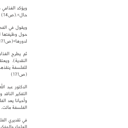
ويؤكد الغذامي 
حال».(ص14)
ويقول في الفصل
حول وظيفتها ال
لدورها»(ص171)
ثم يطرح الغذا
النقدية). ويع
للفلسفة ينقذها 
(ص171)
الدكتور عبد ال
التفكير الناقد
وأحيانا يعد ال
الفلسفة ماتت، ل
في تقديري الفل
العلماء والمفكري