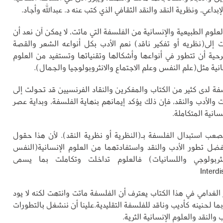
الإبداعي، ونظرية النقد والنقد الثقافي الذي كتب عنه د. عبدالله وأجاد.
علوم الطبيعية والإنسانية من الفلسفة التي ماتت، لا يمكن آن نعد أن
 إلى(نظريه أو تفكير ناقد) نعم الأدب بكل أنواعه الشعر والقصة
رحية أن تتطور في أنواعها وأشكالها وتقنياتها وتستفيد من العلوم
انية مثل(علم النفس وعلم الاجتماع والانثروبولوجيا والجمال).
فة لدى كثير من الكتاب والمفكرين والنقاد الفرنسيين قد تحولت إلى
ت والأدب والنقد، فإن ذلك يؤكد إيمانهم بنهاية الفلسفة، وبداية عصر
سانية المتكاملة.
يصعب استبدال الفلسفة بـ(النظرية أو نظرية النقد). لأن هذا حقول
ضل تطور الأدب والنقد واستفادتهما من العلوم الإنسانية(النفس
انثربولوجي واللسانيات) فالعلوم تداخلت وتكاملت بما يسمى
Interdi
 الغدامي في هذا الكتاب يعترف أن الفلسفة ماتت وانتهت لكنه لا يود
ما لحنينه كأديب وناقد للفلسفة التقليدية.علينا أن ننشغل بالتطورات
 والنقد والعلوم الإنسانية الثرية.