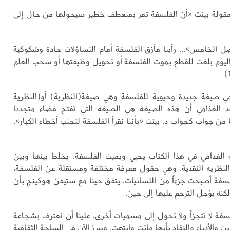
مقولة بينت «أن الفلسفة تمر بمنعطف خطير سيحولها من حال إلى
 الخامس»... رأينا مأزق الفلسفة أمام التساؤلات حادة وشكوكية
يوم بلغت للقطع بموت الفلسفة أو تحويل وظيفتها أو سحب العلم
مي صيغة جديدة وحيوية للفلسفة وهي صيغة(النظرية) أو(النظرية
تقد الغذامي أن هذه الصيغة هي الصيغة التي تفتح فضاء متجددا
من جواب كجواب د. بينت «بأننا نقرأ الفلسفة لتجنب أخطاء الكبار».
له الغذامي في هذا الكتاب يحيي ويميت الفلسفة، يخلط بينها وبين
 والنظريه النقدية، وهي حقول معرفة مختلفة ومستقلة عن الفلسفة،
فلسفة أصبحت جزءاً من اللسانيات، يتفق حينا مع ستيفن هوكينج بأن
كنه يؤجل الترحم عليها إلى حين.
سفة لا تتجزأ ولا تحول إلى مسميات أخرى، علينا أن نعترف بشجاعة
ن والأدباء والنقاد بأنها ماتت وانتهت، ويبرز الآن في الساحة الثقافية