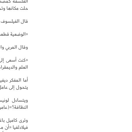
الفلسفة كمصطل
حلت مكانها وتجا
قال الفيلسوف والمفكر ال
«الوضعية قطعت 
وقال المربي والتربوي ال
«كنت أسعى إلى 
العلم والديمقرا
يتحول إلى عام
ويتساءل لوني
النظافة؟»(عامر، 2022
فيلادلفيا «أن م