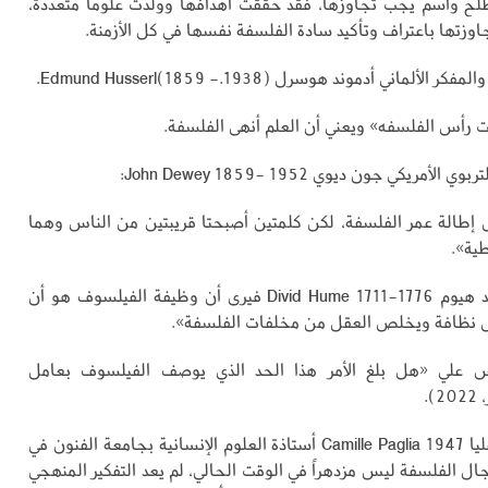
ح واسم يجب تجاوزها، فقد حققت أهدافها وولدت علوماً متعددة،
وزتها باعتراف وتأكيد سادة الفلسفة نفسها في كل الأزمنة.
ألماني أدموند هوسرل Edmund Husserl(1859 -.1938).
رأس الفلسفه» ويعني أن العلم أنهى الفلسفة.
أمريكي جون ديوي John Dewey 1859- 1952:
إطالة عمر الفلسفة، لكن كلمتين أصبحتا قريبتين من الناس وهما
طية».
أما المفكر ديفيد هيوم Divid Hume 1711-1776 فيرى أن وظيفة الفيلسوف هو أن
ل نظافة ويخلص العقل من مخلفات الفلسفة».
س علي «هل بلغ الأمر هذا الحد الذي يوصف الفيلسوف بعامل
).
وترى كاميل باغليا Camille Paglia 1947 أستاذة العلوم الإنسانية بجامعة الفنون في
جال الفلسفة ليس مزدهراً في الوقت الحالي، لم يعد التفكير المنهجي