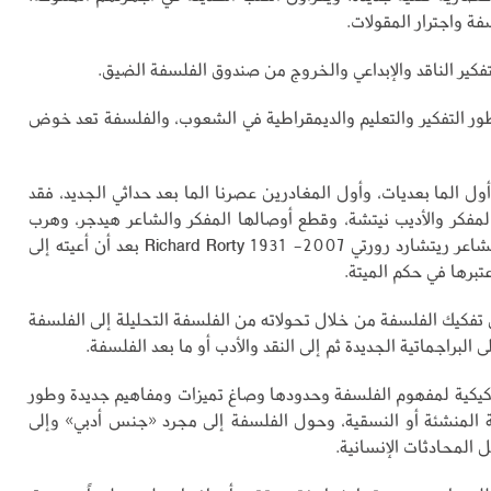
فة واجترار المقولات.
كير الناقد والإبداعي والخروج من صندوق الفلسفة الضيق.
يطور التفكير والتعليم والديمقراطية في الشعوب، والفلسفة تعد خوض
ول الما بعديات، وأول المغادرين عصرنا الما بعد حداثي الجديد، فقد
فكر والأديب نيتشة، وقطع أوصالها المفكر والشاعر هيدجر، وهرب
منها المفكر والشاعر ريتشارد رورتي Richard Rorty 1931 -2007 بعد أن أعيته إلى
عتبرها في حكم الميتة.
تفكيك الفلسفة من خلال تحولاته من الفلسفة التحليلة إلى الفلسفة
لى البراجماتية الجديدة ثم إلى النقد والأدب أو ما بعد الفلسفة.
كيكية لمفهوم الفلسفة وحدودها وصاغ تميزات ومفاهيم جديدة وطور
المنشئة أو النسقية، وحول الفلسفة إلى مجرد «جنس أدبي» وإلى
المحادثات الإنسانية.