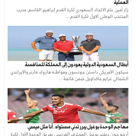
العملية
زار أمين عام الاتحاد السعودي لكرة القدم إبراهيم القاسم، مدرب
المنتخب الوطني الاول لكرة القدم ...
أبطال السعودية الدولية يعودون إلى المملكة للمنافسة
سيكون الأمريكي داستن جونسون ومواطنه هارولد فارنر والآيرلندي
الشمالي غرايم ماكداويل ضمن قائمة ...
مهاجم الوحدة بوغيل يبرر تدني مستواه..أنا مثل ميسي
أرجع جون ديفيد بوغيل المحترف الفرنسي بفريق الوحدة الأول لكرة