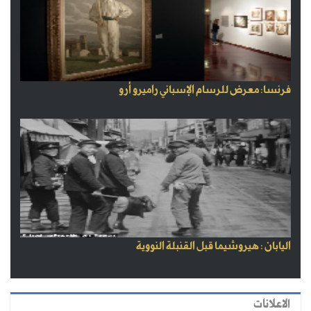
فرنسا: معرض للرسام الإسباني راميرو أرو
اليابان : هيروشيما قبل القنبلة النووية
الاعلانات