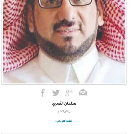
سلمان العُمري
رياض الفكر
نظفوا قلوبكم...!