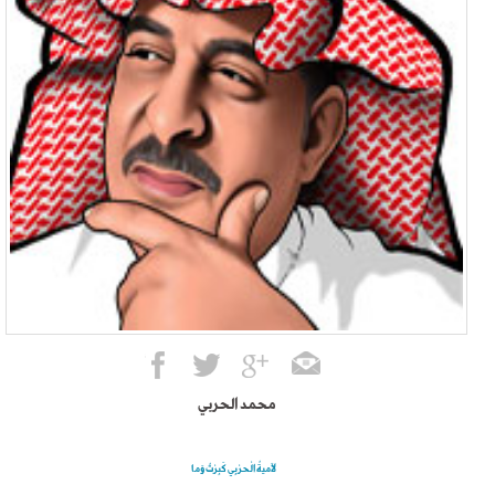
محمد الحربي
لَاميةُ الْحرْبِي كَبِرْتُ وَما