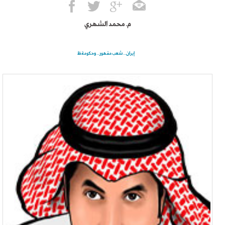
م. محمد الشهري
إيران... شعب مقهور... وحكومة ظ