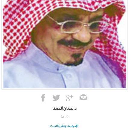
د. عدنان المهنا
(نبض)
الإخوانيات.. ونظرية الحب!»