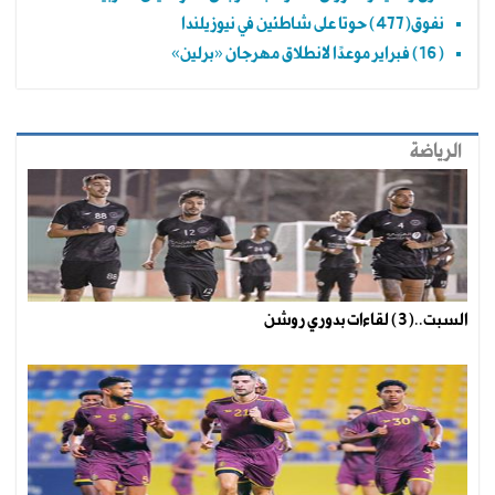
نفوق(477) حوتا على شاطئين في نيوزيلندا
(16) فبراير موعدًا لانطلاق مهرجان «برلين»
الرياضة
السبت..(3) لقاءات بدوري روشن