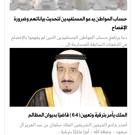
حساب المواطن يدعو المستفيدين لتحديث بياناتهم وضرورة
الإفصاح
دعا برنامج حساب المواطن المستفيدين الذين لم يقوموا بالإفصاح
في الدفعات السابقة للمسارعة إلى ...
الملك يأمر بترقية وتعيين(64) قاضيًا بديوان المظالم
أصدر خادم الحرمين الشريفين الملك سلمان بن عبد العزيز آل
سعود - حفظه الله - أمرًا ملكيًّا بترقية ...