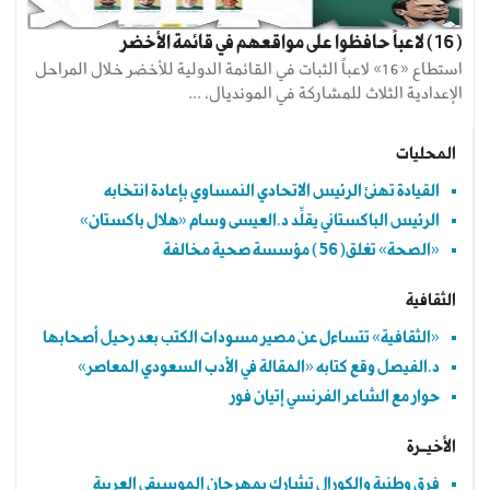
(16) لاعباً حافظوا على مواقعهم في قائمة الأخضر
استطاع «16» لاعباً الثبات في القائمة الدولية للأخضر خلال المراحل
الإعدادية الثلاث للمشاركة في المونديال، ...
المحليات
القيادة تهنئ الرئيس الاتحادي النمساوي بإعادة انتخابه
الرئيس الباكستاني يقلِّد د.العيسى وسام «هلال باكستان»
«الصحة» تغلق(56) مؤسسة صحية مخالفة
الثقافية
«الثقافية» تتساءل عن مصير مسودات الكتب بعد رحيل أصحابها
د.الفيصل وقع كتابه «المقالة في الأدب السعودي المعاصر»
حوار مع الشاعر الفرنسي إتيان فور
الأخيــرة
فرق وطنية والكورال تشارك بمهرجان الموسيقى العربية