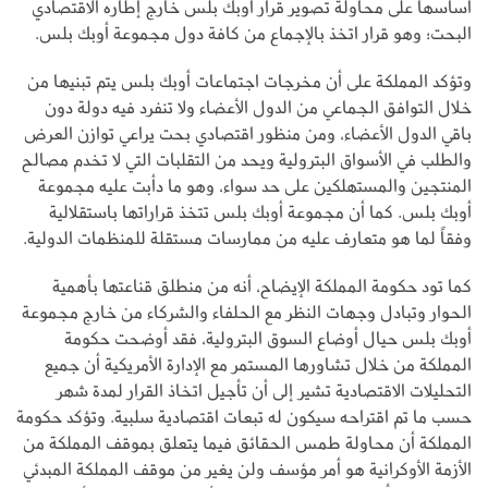
أساسها على محاولة تصوير قرار أوبك بلس خارج إطاره الاقتصادي
البحت؛ وهو قرار اتخذ بالإجماع من كافة دول مجموعة أوبك بلس.
وتؤكد المملكة على أن مخرجات اجتماعات أوبك بلس يتم تبنيها من
خلال التوافق الجماعي من الدول الأعضاء ولا تنفرد فيه دولة دون
باقي الدول الأعضاء، ومن منظور اقتصادي بحت يراعي توازن العرض
والطلب في الأسواق البترولية ويحد من التقلبات التي لا تخدم مصالح
المنتجين والمستهلكين على حد سواء، وهو ما دأبت عليه مجموعة
أوبك بلس. كما أن مجموعة أوبك بلس تتخذ قراراتها باستقلالية
وفقاً لما هو متعارف عليه من ممارسات مستقلة للمنظمات الدولية. ‏‎
كما تود حكومة المملكة الإيضاح، أنه من منطلق قناعتها بأهمية
الحوار وتبادل وجهات النظر مع الحلفاء والشركاء من خارج مجموعة
أوبك بلس حيال أوضاع السوق البترولية، فقد أوضحت حكومة
المملكة من خلال تشاورها المستمر مع الإدارة الأمريكية أن جميع
التحليلات الاقتصادية تشير إلى أن تأجيل اتخاذ القرار لمدة شهر
حسب ما تم اقتراحه سيكون له تبعات اقتصادية سلبية. وتؤكد حكومة
المملكة أن محاولة طمس الحقائق فيما يتعلق بموقف المملكة من
الأزمة الأوكرانية هو أمر مؤسف ولن يغير من موقف المملكة المبدئي