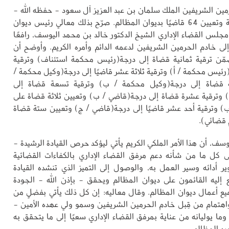
مين الشريفين الملك سلمان بن عبد العزيز آل سعود - حفظه الله -
أمرًا ملكيًّا بترقية وتعيين 64 قاضيًا بديوان المظالم. صرّح بذلك معالي رئيس ديوان
جلس القضاء الإداري الشيخ الدكتور خالد بن محمد اليوسف، رافعًا
إلى خادم الحرمين الشريفين لدعمه الدائم وأمره الكريم. وأوضح أن
ضمّن ترقية ثمانية قضاة إلى درجة(رئيس محكمة استئناف) وترقية
رئيس محكمة / أ) وترقية ثلاثة عشر قاضيًا إلى درجة(وكيل محكمة /
ثة قضاة إلى درجة(وكيل محكمة / ب) وترقية تسعة قضاة إلى
 وترقية عشرة قضاة إلى درجة(قاضي / ب) وتعيين ثلاثة قضاة على
 وترقية أحد عشر قاضيًا إلى درجة(قاضي / ج) وتعيين ستة قضاة
 قضائي).
يوسف، أن هذا الأمر الملكي الكريم يأتي ليؤكد حرص القيادة الرشيدة -
لى كل ما من شأنه دعم مرفق القضاء الإداري بالكفاءات القضائية
ر أدائه وسير العمل به، والوصول إلى التميز الذي تنشده القيادة
 إليه القائمون على ديوان المظالم ويحقق - بإذن الله - الجودة
يع أعمال ديوان المظالم. وقال معاليه: إن كل ذلك يأتي بفضلٍ من
 واهتمام من قِبل خادم الحرمين الشريفين وسمو ولي عهده الأمين -
ما يوليانه من عناية بمرفق القضاء الإداري سعيًا إلى ما يتحقق به
د المظالم.