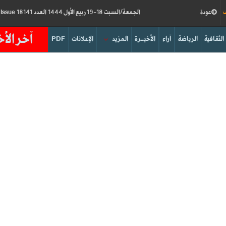
ف
عودة
الجمعة/السبت 18-19 ربيع الأول 1444 العدد 18141
Friday/Saturday 14-15/10/2022
Issue
آخر الأخ
الثقافية
الرياضة
آراء
الأخيــرة
المزيد
الإعلانات
PDF