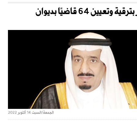
خادم الحرمين الشريفين يأمر بترقية وتعيين 64 قاضيًا بديوان
الجمعة/السبت 14 أكتوبر 2022