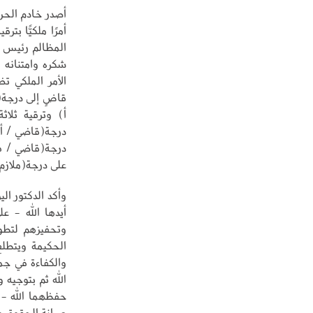
أصدر خادم الحر
المظالم رئيس م
شكره وامتنانه 
الأمر الملكي ت
قاضٍ إلى درجة(
أ) وترقية ثلا
درجة(قاضي / أ)
درجة(قاضي / ب)
على درجة(ملازم
وأكد الدكتور ال
أيدها الله - ع
وتحفيزهم لتطوي
الحكيمة ويتطلع
والكفاءة في جم
الله ثم بتوجيه
حفظهما الله - و
صيانة الحقوق ور