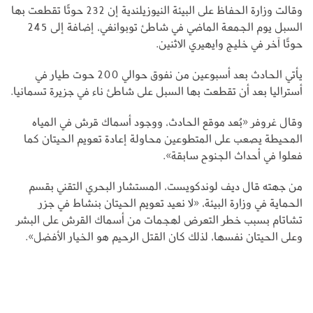
وقالت وزارة الحفاظ على البيئة النيوزيلندية إن 232 حوتًا تقطعت بها
السبل يوم الجمعة الماضي في شاطئ توبوانغي، إضافة إلى 245
حوتًا آخر في خليج وايهيري الاثنين.
يأتي الحادث بعد أسبوعين من نفوق حوالي 200 حوت طيار في
أستراليا بعد أن تقطعت بها السبل على شاطئ ناء في جزيرة تسمانيا.
وقال غروفر «بُعد موقع الحادث، ووجود أسماك قرش في المياه
المحيطة يصعب على المتطوعين محاولة إعادة تعويم الحيتان كما
فعلوا في أحداث الجنوح سابقة».
من جهته قال ديف لوندكويست، المستشار البحري التقني بقسم
الحماية في وزارة البيئة، «لا نعيد تعويم الحيتان بنشاط في جزر
تشاتام بسبب خطر التعرض لهجمات من أسماك القرش على البشر
وعلى الحيتان نفسها، لذلك كان القتل الرحيم هو الخيار الأفضل».