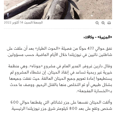
الجمعة/السبت 14 أكتوبر 2022
«الجزيرة» - وكالات:
نفق حوالي 477 حوتًا من فصيلة «الحوت الطيار» بعد أن علقت على
شاطئين نائيين في نيوزيلندا خلال الأيام الماضية، حسب مسؤولين.
وقال دارين غروفر، المدير العام في مشروع «جوناه»، وهي منظمة
خيرية غير ربحية تساعد في إنقاذ الحيتان، إن نشطاء المشروع لم
يستطيعوا إعادة تعويم جميع الحيتان العالقة، حيث نفقت جميعها
بشكل طبيعي أو تم التخلص منها بالقتل الرحيم، ووصف ما حدث
بـ«الخسارة المفجعة».
وألقت الحيتان نفسها على جزر تشاتام، التي يقطنها حوالي 600
شخص وتقع على بعد 800 كيلومتر شرق جزر نيوزيلندا الرئيسية.