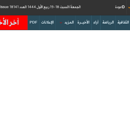
ف
عودة
الجمعة/السبت 18-19 ربيع الأول 1444 العدد 18141
Friday/Saturday 14-15/10/2022
Issue
آخر الأخ
الثقافية
الرياضة
آراء
الأخيــرة
المزيد
الإعلانات
PDF