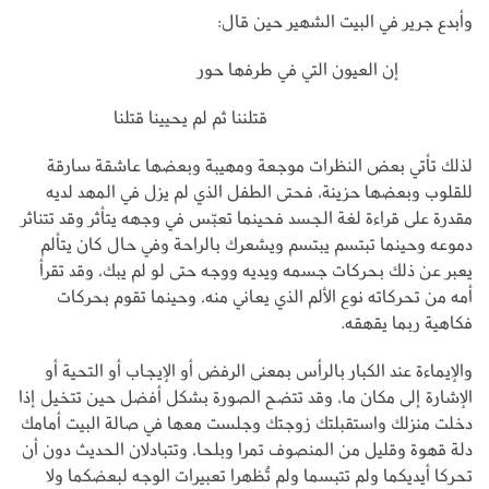
وأبدع جرير في البيت الشهير حين قال:
إن العيون التي في طرفها حور
قتلننا ثم لم يحيينا قتلنا
لذلك تأتي بعض النظرات موجعة ومهيبة وبعضها عاشقة سارقة
للقلوب وبعضها حزينة، فحتى الطفل الذي لم يزل في المهد لديه
مقدرة على قراءة لغة الجسد فحينما تعبّس في وجهه يتأثر وقد تتناثر
دموعه وحينما تبتسم يبتسم ويشعرك بالراحة وفي حال كان يتألم
يعبر عن ذلك بحركات جسمه ويديه ووجه حتى لو لم يبك، وقد تقرأ
أمه من تحركاته نوع الألم الذي يعاني منه، وحينما تقوم بحركات
فكاهية ربما يقهقه.
والإيماءة عند الكبار بالرأس بمعنى الرفض أو الإيجاب أو التحية أو
الإشارة إلى مكان ما، وقد تتضح الصورة بشكل أفضل حين تتخيل إذا
دخلت منزلك واستقبلتك زوجتك وجلست معها في صالة البيت أمامك
دلة قهوة وقليل من المنصوف تمرا وبلحا، وتتبادلان الحديث دون أن
تحركا أيديكما ولم تتبسما ولم تُظهرا تعبيرات الوجه لبعضكما ولا