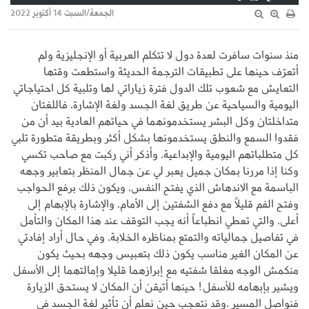
الجمعة/السبت 14 أكتوبر 2022
منذ سنوات سافرت لعدة دول لا تتكلم العربية أو الإنجليزية ولم
أتعرّف حينها على تطبيقات الترجمة الحديثة واستطعت وقتها
التعايش مع شعوب تلك الدول فترة زياراتي لها وتلبية كل احتياجاتي
اليومية والسياحية عن طريق لغة الجسد ولغة الإشارة، فاللغتان
متداخلتان وكل البشر يستخدمونهما في حياتهم العادية بيد أن من
فقدوا السمع والنطق يستخدمونها بشكل أكثر وبطريقة متطورة تلبي
كل متطلباتهم اليومية والإبداعية، وأذكر أني ركبت مع صاحب تكسي
وكنا إذا مررنا بمكان جميل يعبر لي عن جمال المنظر بتعابير وجهه
الباسمة مع الاندهاش الذي يفتح النفس، ويكون ذلك برفع الحواجب
وفتح الفم قليلاً مع دفع الشفتين إلى الأمام، والإشارة بالإبهام إلى
أعلى، والتي تعطي انطباعاً أنه يجب التوقف عند هذا المكان والتأمل
في تفاصيل جمالياته والتمتع بمناظره الخلابة، وفي حال أراد إفادتي
عن المكان الغير مناسب يكون ذلك بتعبيس وجهه بحيث يكون
منكمش الوجه مغلقا شفتيه مع إبرازهما قليلا وإمالتهما إلى الأسفل
ويشير بإبهامه للأسفل! حينها أتيقن أن المكان لا يستحق الزيارة
فنواصل المسير ،وقد نتعجب حين نعلم أن تأثير لغة الجسد في