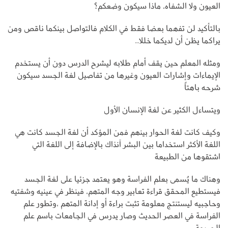
العيون ولا الشفاه، ماذا سيكون وضعكم؟
بالتأكيد لن تفهما بعضا فقط في الكلام فالتواصل بينكما ناقص ومن
يراكما يظن أن لديكما خللا..
ومثله المعلم حين يقف أمام طلابه ليشرح الدرس دون أن يستخدم
الإيماءات وإشارات العيون وغيرها من تفاصيل لغة الجسد سيكون
شرحه باهتاً
ويتساءل الكثير عن لغة الإنسان الأول
وكيف كانت لغة الحوار بينهم فمن المؤكد أن لغة الجسد كانت هي
اللغة الأكثر استخداما بين البشر آنذاك بالإضافة إلى اللغة التي
اشتقوها من الطبيعة
وهناك ما يُسمى بعلم الفراسة وهو يعتمد جزئيا على لغة الجسد
فيستطيع المحقق قراءة تعابير وجه المتهم، فينظر في عينيه وشفتيه
وحاجبيه ليستنتج معلومة تثبت براءة أو إدانة المتهم ،وتطور علم
الفراسة في العصر الحديث وصار يدرس في الجامعات باسم علم
الجريمة.