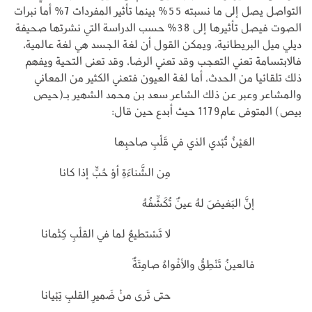
التواصل يصل إلى ما نسبته 55% بينما تأثير المفردات 7% أما نبرات
الصوت فيصل تأثيرها إلى 38% حسب الدراسة التي نشرتها صحيفة
ديلي ميل البريطانية، ويمكن القول أن لغة الجسد هي لغة عالمية،
فالابتسامة تعني التعجب وقد تعني الرضا، وقد تعنى التحية ويفهم
ذلك تلقائيا من الحدث، أما لغة العيون فتعني الكثير من المعاني
والمشاعر وعبر عن ذلك الشاعر سعد بن محمد الشهير بـ(حيص
بيص) المتوفى عام1179 حيث أبدع حين قال:
العَيْنُ تُبْدي الذي في قَلْبِ صاحبِها
مِن الشَّناءَةِ أوْ حُبٍّ إذا كانا
إنَّ البَغيضَ لهُ عينٌ تُكَشِّفُهُ
لا تَسْتطيعُ لما في القلْبِ كِتْمانا
فالعينُ تَنْطِقُ والأفْواهُ صامِتَةٌ
حتى تَرى منْ ضَميرِ القلبِ تِبْيانا