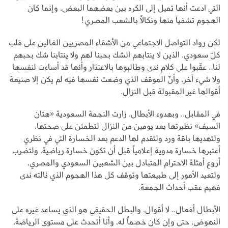
التي ادعت أنها تميل إلى الكره بين بعضهما البعض، وإنما كان
الهجوم تشفياً منها ونكالاً بالشعب المصري!
لكن رواد التواصل الاجتماعي من الأشقاء المصريين الغالين على قلب
كلّ سعودي، الذين لا ينتابهم الشك بحبنا لهم ولا ينتابنا شك بحبهم
لنا.. عقّبوا على كلام ندى وطالبوها بالاعتذار وأنها قد أساءت لنفسها
ولا شيء آخر، وأنّ الموقف الذي وضعت نفسها فيه لم يكن إلا صنيعة
أقوالها غير المقبولة قبل النزال.
في المقابل.. وبهدوء الأبطال، زارت النجمة السعودية «هتان
السيف» نظيرتها بعد يومين من النزال لتطمئن على صحتها،
ولتهديها باقة ورد ولتقدم لها الدعم بعد الخسارة التي في نظري
أعتبرها خسارة مدوية إعلامياً قبل أن تكون خسارة رياضية، ولتضرب
أروع أمثلة الاحترام المتبادل بين الشعبين السعودي والمصري،
ولتعيد الأمور إلى طبيعتها وتوقف كل هذا الهجوم الذي نالته ندى
فهيم عقب أحداث الجمعة.
الأبطال أفعال.. لا أقوال، والبطل الحقيقي هو الذي يساعد غيره على
النهوض، حتى وإن كان خصماً له، وأنا أتحدث على مستوى الرياضة،