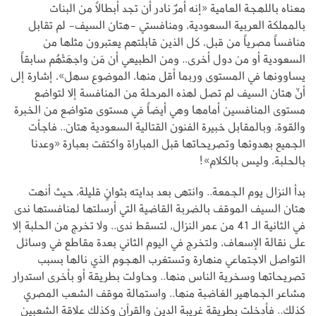
معناه باللهجة العامية «إنه أمرٌ نادر أن تجد أبطالاً من البنات
بالمملكة العربية السعودية، ومنافستي -هتان السيف- لم تقابل
منافساً مصرياً من قبل، كل الذين قابلتهم يعتبرون مثلها من
السعودية أو من دول أخرى.. ومن الطبيعي أن مَن واجهَتْهُم سابقاً
يساوونها في المستوى وربما أقل منها، الموضوع سهل»، إشارة إلى
أنّ هتان السيف لم تصل لهذه المرحلة من المنافسة إلا لتواضع
مستوى المنافسين أمامها وهي أيضاً في مستوى متواضع من الخبرة
والقوة، وبالمقابل خبيرة الفنون القتالية السعودية هتان.. فاجأت
الجميع بهدوئها وتصريحاتها قبل المباراة واكتفت بعبارة «وعدنا
بالحلبة، وليس بالكلام»!
بدأ النزال يوم الجمعة.. وانتهى بعد بدايته بثوانٍ قليلة، حيث أنهت
هتان السيف الموقف بالضربة القاضية التي أرسلتها لمنافستها ندى
في الثانية الـ 41 من عمر النزال، لتسقط ندى.. ولا تخرج من الحلبة إلا
على نقالة الإسعاف، ولتخرج في اليوم الثاني بعدة مقاطع في وسائل
التواصل الاجتماعي منهارة وتستغرب الهجوم الذي نالها بسبب
تصريحاتها وسخرية الناس منها.. وحاولت بطريقة أو بأخرى استدرار
مشاعر الجماهير الغاضبة منها.. واستمالة موقف الشعب المصري
كذلك.. فأدخلت بطريقة غريبة الدين والقرآن وكذلك علاقة الشعبين