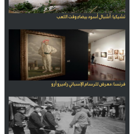
تشيكيا: أشبال أسود بيضاء وقت اللعب
فرنسا: معرض للرسام الإسباني راميرو أرو