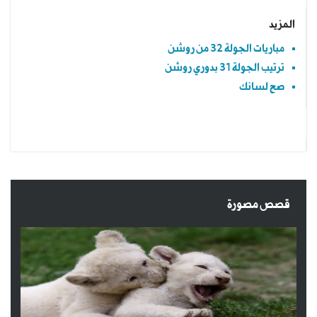
المزيد
مباريات الجولة 32 من روشن
ترتيب الجولة 31 بدوري روشن
صح لسانك
قصص مصورة