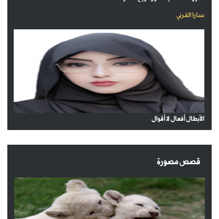
سارا القرني
الأبطال أفعال لا أقوال
قصص مصورة