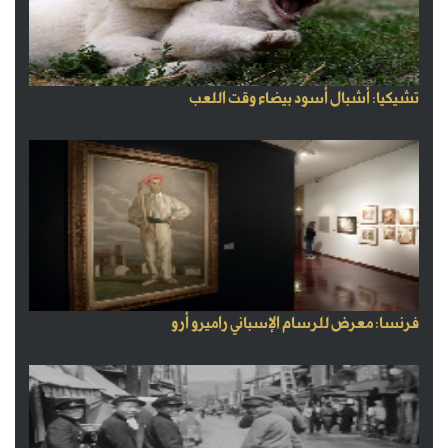
تشيكيا: أشبال أسود بيضاء وقت اللعب
فرنسا: معرض للرسام الإسباني راميرو أرو