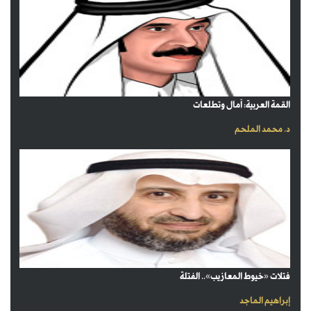
القمة العربية: آمال وتطلعات
د. محمد الملحم
فتلات «خيوط المعازيب».. الفتلة
إبراهيم الماجد