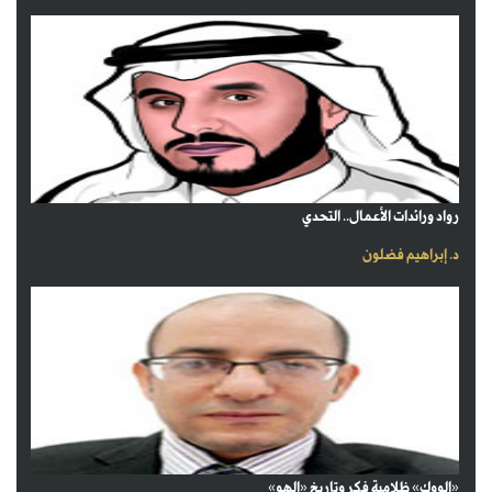
رواد ورائدات الأعمال.. التحدي
د. إبراهيم فضلون
«الووك» ظلامية فكر وتاريخ «الهو»