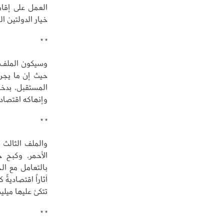
خيار الدولتين ا
* *
وسيكون الملف ا
حيث إن ما يجري
المستقبل، بدخو
وإنهاكه اقتصادي
* *
والملف الثالث 
الأحمر، وكبح 
بالتعامل مع ال
آثاراً اقتصاديةً 
تتكئ عليها ميلي
* *