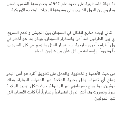
العمل على إقامة دولة فلسطينية على حدود عام 1967م وعاصمتها القدس، ضمن
لمطروح من الدول الكبرى، وفي مقدمتها الولايات المتحدة الأمريكية.
لثاني إيجاد مخرج للقتال في السودان بين الجيش والدعم السريع،
 بين الطرفين ضد أمن واستقرار السودان، وينذر بما هو أخطر في
ل أطراف أخرى خارجية، واستمرار القتل والهدم في كل السودان،
اً وتنموياً، وإضعافه في كل شأن من شؤون الحياة.
من حيث الأهمية والخطورة، والعمل على تطويق آثاره هو أمن البحر
جماح أي تصرّف يخل بحرية الملاحة عبر الممرات الدولية، وذلك
حوثيين، بما يمنع تصرفاتهم غير المقبولة، حيث شكل تهديد الملاحة
كبيرةً، وتضررت منه أكثر الدول اقتصادياً وتجارياً، أياً كانت الأسباب التي
شيا الحوثيين.