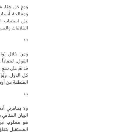
ومع كل هذا، فل
ومعالجة أسباب 
على استتباب ال
الخلافات والصراع
* *
ومن خلال تواج
القول، اعتماداً
قد تمّ على نحوٍ
كل الدول، ويُؤ
المنطقة من أوض
* *
ولا يخامرني أد
البيان الختامي
هو مطلوب من ا
المستقبل بتفاؤ