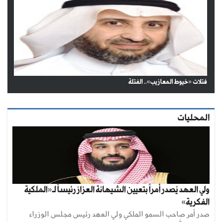
فتلات «خيوط المعازيب».. الفتلة
المحليات
ولي العهد يُصدر أمراً بتعيين الشيهانة العزاز رئيساً لـ«الملكية
الفكرية»
صدر أمر صاحب السمو الملكي ولي العهد رئيس مجلس الوزراء