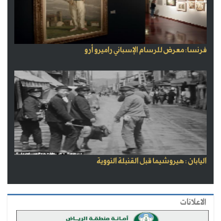
فرنسا: معرض للرسام الإسباني راميرو أرو
اليابان : هيروشيما قبل القنبلة النووية
الاعلانات