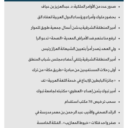
صدور عدد من الأوامر الملكية: د. عبدالعزيز بن عياف
بحضور ملوك وأمراء ورؤساء الدول العربية انعقاد الق
أمير المنطقة الشرقية يدشن أعمال جمعية طويق للموار
لرفع مناعتهم ضد الأمراض المعدية «الصحة» تدعو الرا
ولي العهد يُصدر أمراً بتعيين الشيهانة العزاز رئيس
أمير المنطقة الشرقية يلتقي أعضاء مجلس شباب المنطق
أولى رحلات المستفيدين من مبادرة «طريق مكة» من ترك
«جائزة البابطين للإبداع في خدمة اللغة العربية» تف
أمير تبوك يثمن إهداء «العطوي» مكتبته لجامعة تبوك
سحب ترخيص 78 مكتب استقدام
الرائد الصحفي والأديب عبد الرحمن بن معمر مدرسة في
صفر واحد فتلات «خيوط المعازيب».. الفتلة الخامسة