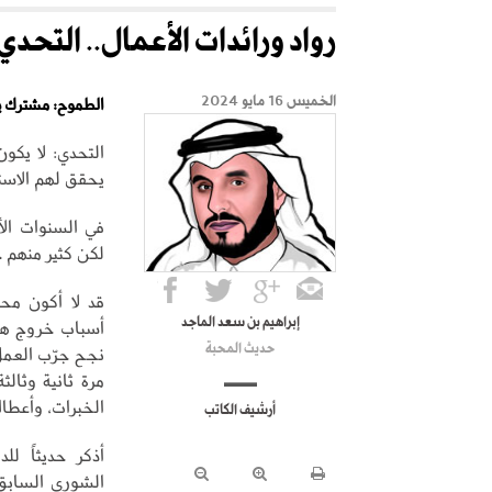
رواد ورائدات الأعمال.. التحد
الخميس 16 مايو 2024
الطموح: مشترك ي
التحدي: لا يكو
يحقق لهم الاست
في السنوات الأ
لكن كثير منهم 
قد لا أكون مح
إبراهيم بن سعد الماجد
أسباب خروج هؤ
حديث المحبة
نجح جرّب العمل،
مرة ثانية وثال
الخبرات، وأعطاك
أرشيف الكاتب
أذكر حديثاً ل
الشورى السابق،