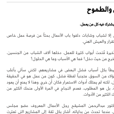
ي والطموح
شترك فيه كل من يعمل.
ن إلا لشباب وشابات دلفوا باب الأعمال بحثاً عن فرصة عمل خاص
قرار والعيش الهني.
خيرة فُتحت أبواب كثيرة للعمل، دخلها آلاف الشباب من الجنسين،
خرج من حيث دخل! فما هي الأسباب وما هي الحلول؟
يطاً بكل أسباب فشل البعض في مشاريعهم، لكنني سآتي بأغلب
لاء من السوق، متجنباً لفظة فشل، كون من عمل هو في الحقيقة
 لكنه لم يمتلك أدوات الاستمرار فكان أن خرج، وهذا لا يمنع أن يعود
ثة، بل هو المطلوب، فعدم النجاح في المرة الأولى منحك الكثير من
 الكثير من الأدوات.
لدكتور عبدالرحمن المشيقح رجل الأعمال المعروف عضو مجلس
 عندما تحدث عن بداياته، أشار بكل ثقة إلى المشاريع التي تعثرت