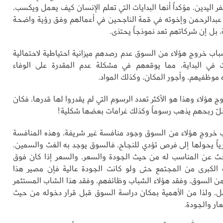
 اليدين، مؤكداً أنها البدايات التي تعلم الإنسان كيف يعمل ويكسب،
 عبدالرحمن وإخوته في قمة الناجحين في أعمالهم وفق رؤية واضحة
ل إن شركاتهم تعد نموذجاً يحتذى.
باب خروج هؤلاء من السوق عدم رصدهم ميزانية احتياطية لاحتمالية
في البداية، مما يوقعهم في مشكلة عدم المقدرة على الوفاء
ه موظفيهم، وأجور المكان، وكذلك المواد.
هؤلاء وهذا هو الأكثر تعدد الرسوم التي لم يقدروا لها قدرها، فكان
لّ ربحهم يذهب رسوماً وكذلك غرامات بعضها شكلية!
 خروج هؤلاء من السوق وجود منافسة غير شريفة، وهذه المنافسة
ارياً يحولها إلى فرص تؤدي للنجاح، فالسوق يوجد به الغث والسمين،
ث عن المناسب له من حيث الجودة والسعر، والسعر إذا كان فوق
 الكبرى من المجتمع حتى ولو كانت الجودة عالية فإن مصير هذا
من السوق، وفقد هؤلاء الشباب وظائفهم، وفقد هذا الشاب المستثمر
، ولذا من الأهمية بمكان دراسة السوق قبل قرار دخوله من حيث
ار والجودة.