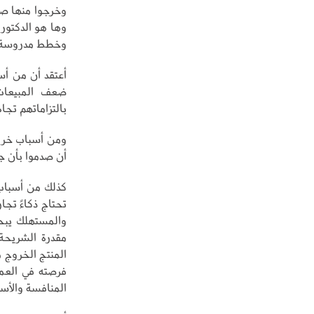
وخرجوا منها صفر
وها هو الدكتور
وخطط مدروسة، ب
أعتقد أن من أس
ضعف المبيعات 
بالتزاماتهم تجا
ومن أسباب خروج 
أن صدموا بأن ج
كذلك من أسباب
تحتاج ذكاءً تج
والمستهلك يبح
مقدرة الشريحة
المنتج الخروج 
فرصته في العمل
المنافسة والأسع