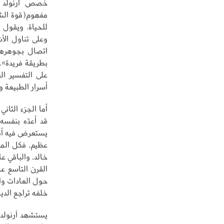
خصص آرنولد فص
مفهوم(قوة الشع
للحياة. ويقول 
وعلى تناول الأش
اتصال بجوهرها،
بطريقة فريدة». 
على التفسير ا
أسرار الطبيعة 
قد أعدّه بنفسه
يستعرض فيه أهم
عظيم، فكل المذ
خالد، والباقي ع
القرن التاسع ع
حول العادات وال
خلفه تراجع الدي
يستشهد آرنولد 