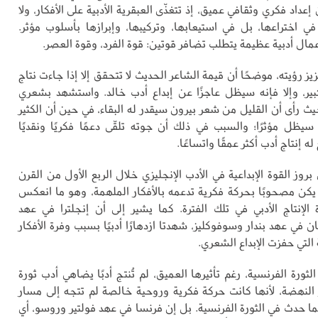
عداد فكري وثقافي عميق، إذ تتغذّى العبقرية الأدبية على الأفكار، ولا
 اختراعها، بل في استيعابها، وتركيبها، وإبرازها بأسلوب مؤثر.
عمال أدبية عظيمة يتطلب تضافر قوتين: قوة الفرد، وقوة العصر.
يز رؤيته، موضحًا أن قيمة الشاعر الحديث لا تتحقق إلا إذا جاءت نتاج
ر، وإلا فإنه سيظل عاجزًا عن إبداع أدب خالد. واستشهد بشعري
ث رأى أن القليل من شعر بيرون سيقدر له البقاء، في حين أن الكثير
ظل مؤثرًا؛ والسبب في ذلك أن جوته تلقّى دعمًا فكريًا ونقديًا
له إنتاج أدب أكثر عمقًا واتساعًا.
 بروز القوة الإبداعية في الأدب الإنجليزي خلال الربع الأول من القرن
يكن مصحوبًا بحركة فكرية تدعمه بالأفكار الملهمة، وهو ما انعكس
 الإنتاج الأدبي في تلك الفترة. كما يشير إلى أن إنجلترا في عهد
ن في عهد بندار وسوفوكليز، شهدتا ازدهارًا أدبيًا بسبب وفرة الأفكار
التي حفزت الإبداع الشعري.
الثورة الفرنسية، رغم تأثيرها العميق، لم تُنتج أدبًا يضاهي أدب ثورة
 النهضة، لأنها كانت حركة فكرية وروحية خالصة لم تتجه إلى مسار
 حدث في الثورة الفرنسية. بل إن فرنسا في عهد فولتير وروسو، أي