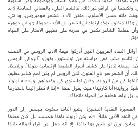
كرة بقوله: “عندما نتحدث عن مادة الشعر وموضوعه وعن أسلوبه
 ولكنهما في الواقع غير ذلك. فالشعر المليء بالمعاني الصادقة لا بد
وقت ذاته حسن الأسلوب، متقن الأداء، كشعر هوميروس، ودانتي،
ذا المنظور، يؤكد آرنولد أن الشعر، بل الأدب عمومًا، هو في جوهره
وأن عظمة الشاعر تكمن في قدرته على تطبيق الأفكار على الحياة
ثر.
أوائل النقاد الغربيين الذين أدركوا قيمة الأدب الروسي في النصف
ن التاسع عشر. ففي دراسته عن تولستوي، يقول: “الروائي الروسي
ًا، يجعله قادرًا على كشف أسرار الطبيعة الإنسانية طوعًا”. ويلاحظ،
، أن الشعر هو تاج الفنون، لكن الروس لم يكن لهم شاعر عظيم،
لقوا في فن الرواية، وكان تولستوي في مقدمتهم. ويخصه آرنولد
ا بروايته(آنا كارنينا) حيث يقول عنها: «إننا لا ننظر إليها باعتبارها
ب، بل نراها قطعة من الحياة ذاتها!».
المسيرة النقدية المتميزة، يشير الناقد سكوت جيمس إلى الدور
 في النقد الأدبي قائلًا: «لم يكن آرنولد ناقدًا فحسب، بل كان معلمًا
مبادئ، وإن لم يلتزم بها دائمًا، إلا أنه جعل من قراء أعماله نقادًا