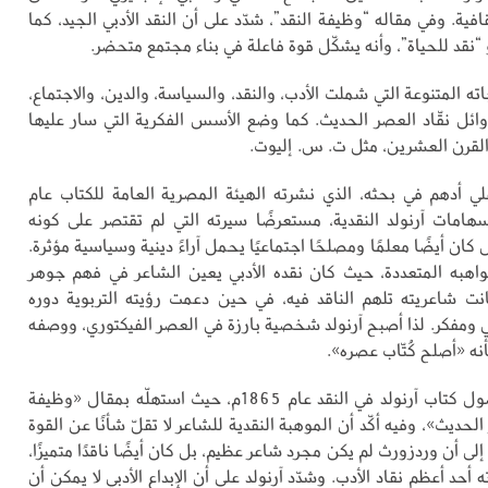
افية. وفي مقاله “وظيفة النقد”، شدّد على أن النقد الأدبي الجيد، كما
“نقد للحياة”، وأنه يشكّل قوة فاعلة في بناء مجتمع متحضر.
اباته المتنوعة التي شملت الأدب، والنقد، والسياسة، والدين، والاجتماع،
ائل نقّاد العصر الحديث. كما وضع الأسس الفكرية التي سار عليها
 القرن العشرين، مثل ت. س. إليوت.
لي أدهم في بحثه، الذي نشرته الهيئة المصرية العامة للكتاب عام
رز إسهامات آرنولد النقدية، مستعرضًا سيرته التي لم تقتصر على كونه
بل كان أيضًا معلمًا ومصلحًا اجتماعيًا يحمل آراءً دينية وسياسية مؤثرة.
هبه المتعددة، حيث كان نقده الأدبي يعين الشاعر في فهم جوهر
انت شاعريته تلهم الناقد فيه، في حين دعمت رؤيته التربوية دوره
ومفكر. لذا أصبح آرنولد شخصية بارزة في العصر الفيكتوري، ووصفه
ه «أصلح كُتّاب عصره».
نُشرت أولى فصول كتاب آرنولد في النقد عام 1865م، حيث استهلّه بمقال «وظيفة
لحديث»، وفيه أكّد أن الموهبة النقدية للشاعر لا تقلّ شأنًا عن القوة
ا إلى أن وردزورث لم يكن مجرد شاعر عظيم، بل كان أيضًا ناقدًا متميزًا،
أحد أعظم نقاد الأدب. وشدّد آرنولد على أن الإبداع الأدبي لا يمكن أن