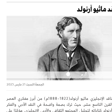
ماثيو آرنولد
الجمعة/السبت 21 مارس 2025
يُعدّ الشاعر والناقد الإنجليزي ماثيو آرنولد(1822-1888م) من أبرز مفكري العصر
لقرن التاسع عشر، حيث ترك بصمة واضحة في النقد الأدبي والفكر
رنولد كتاباته لتحليل المجتمع الثقافي والأدبي الإنجليزي، مؤكدًا على