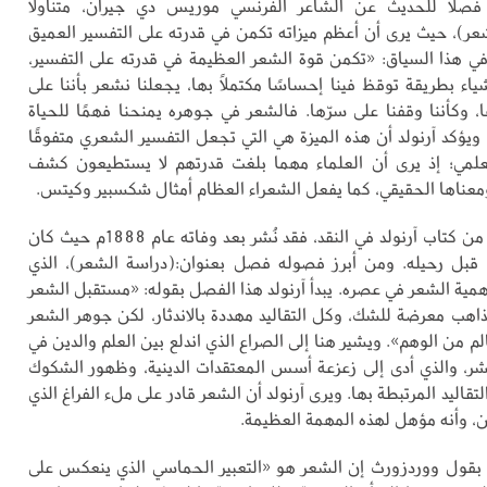
لًا للحديث عن الشاعر الفرنسي موريس دي جيران، متناولًا
ر)، حيث يرى أن أعظم ميزاته تكمن في قدرته على التفسير العميق
في هذا السياق: «تكمن قوة الشعر العظيمة في قدرته على التفسير،
ياء بطريقة توقظ فينا إحساسًا مكتملاً بها، يجعلنا نشعر بأننا على
 وكأننا وقفنا على سرّها. فالشعر في جوهره يمنحنا فهمًا للحياة
ويؤكد آرنولد أن هذه الميزة هي التي تجعل التفسير الشعري متفوقًا
لعلمي؛ إذ يرى أن العلماء مهما بلغت قدرتهم لا يستطيعون كشف
ومعناها الحقيقي، كما يفعل الشعراء العظام أمثال شكسبير وكيتس.
أما الجزء الثاني من كتاب آرنولد في النقد، فقد نُشر بعد وفاته عام 1888م حيث كان
 قبل رحيله. ومن أبرز فصوله فصل بعنوان:(دراسة الشعر)، الذي
ية الشعر في عصره. يبدأ آرنولد هذا الفصل بقوله: «مستقبل الشعر
اهب معرضة للشك، وكل التقاليد مهددة بالاندثار، لكن جوهر الشعر
الم من الوهم». ويشير هنا إلى الصراع الذي اندلع بين العلم والدين في
شر، والذي أدى إلى زعزعة أسس المعتقدات الدينية، وظهور الشكوك
تقاليد المرتبطة بها. ويرى آرنولد أن الشعر قادر على ملء الفراغ الذي
ن، وأنه مؤهل لهذه المهمة العظيمة.
بقول ووردزورث إن الشعر هو «التعبير الحماسي الذي ينعكس على