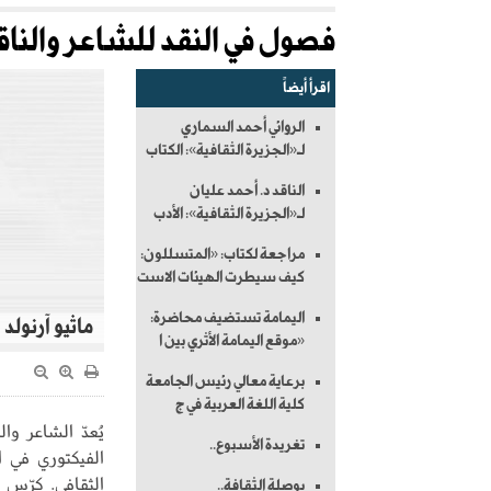
فصول في النقد للشاعر والناقد 
اقرأ أيضاً
الروائي أحمد السماري
لـ«الجزيرة الثقافية»: الكتاب
الناقد د. أحمد عليان
لـ«الجزيرة الثقافية»: الأدب
مراجعة لكتاب: «المتسللون:
كيف سيطرت الهيئات الاست
اليمامة تستضيف محاضرة:
ماثيو آرنولد
«موقع اليمامة الأثري بين ا
برعاية معالي رئيس الجامعة
كلية اللغة العربية في ج
تغريدة الأسبوع..
الفيكتوري في ا
الثقافي. كرّس آ
بوصلة الثقافة..