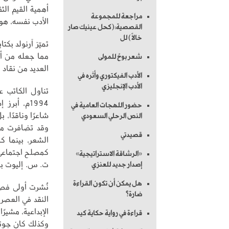
أهمية القيم الثق
مراجعة للمجموعة
الأدب نفسه، هو 
القصصية:(كحل عينيك صار
خالاً) لل
تميّز آرنولد بكت
مما جعله من أو
شعر بوحٌ للمولى
العديد من نقاد
الأدب الفيكتوري وأثره في
الأدب الإنجليزي
تناول الكاتب ع
1994م، أب
حضور اللهجات العامية في
شاعرًا وناقدًا، 
النص الرحلي السعودي
وقد تضافرت موا
قصيدتي
الشعر، بينما ك
كمصلح اجتماعي 
«الرشاقة الاستراتيجية»
ت. س. إليوت بأن
إصدار جديد للعنزي
هل يمكن أن تكون القراءة
ضارة؟
النقد في العصر ا
الإبداعية، مشيرً
قراءة في رواية حكاية كيد
وكذلك كان جوته 