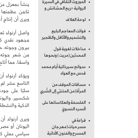
الموروث الثقافي في السيرة
ينشأ بمعزل عن إ
الروائية «ريح الحشائش و
تكمن عظمتها في
ويرى أن إنتاج أ
لوحة الغلاف
فوائت المعاجم البليع
واصل آرنولد تعز
والتشميم والأثاقل والطَّحِير
مجهود نقدي كبي
بيرون وجوته، حي
مداخلات لغوية قول
من شعر جوته سي
المحدثين(مريت) ونحوها
واسعًا، مما أتاح 
سوانح سيرذاتية أيام محمد
قدس مع العواد
ويؤكد آرنولد أن
التاسع عشر لم 
مساقات الموقف من
سلبًا على جودة
المرأة(من المتنبِّي إلى الشَّري
شكسبير، واليونا
الفلسفة وانعكاساتها على
الذكية والنشطة 
الّسرد النسويّ
ويرى آرنولد أن 
قراءة في
اليونان أو عصر
مسرحيات(مهرجان
سياسي عملي كما
المسرح والفنون الأدائية