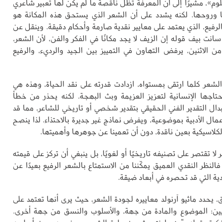
وم»، مشيرًا إلى أن المعرفة تظل ناقصة ما لم يكن لها تعبير شاعري
روحها. لكنه يشدد على أن الشعر الذي يستحق هذه المكانة هو
لرفيع، الذي يعتمد على معايير نقدية صارمة وأحكام دقيقة. وينقل عن
سانت بيف قوله إن الزيف لا يجد مكانًا في الفكر والفن، لأن الشعر،
 من الاثنين، يرفض التهاون في التمييز بين الجيد والرديء، والرفيع
الشعر كلما ارتقى بمستواه، ازدادت قدرته على نقد الحياة، وهذه هي
حتاجها الإنسانية لتعزيز العزيمة وبث البهجة. لكنه يحذر من خطأ
دال التقدير الفني الحقيقي بتقدير شخصي أو تاريخي للشاعر، مما قد
ال الأدبية بموضوعية، ويفرض نماذج غير جديرة بالاحتذاء. لذا ينصح
الكلاسيكية بعين ناقدة، دون أن تعمينا عن جوهرها وأهميتها.
لا تقتصر على تصنيفه تاريخيًا أو لغويًا، بل ينبغي أن تركز على قيمته
 فالنظر النقدي العميق يمكّننا من الاستمتاع بالشعر الرفيع بعيدًا عن
يدية التي قد تحصره في أبعاد ضيقة.
 يحدد ماثيو آرنولد معاييره لجودة الشعر، حيث يرى أنها تعتمد على
ن: الموضوع والمادة من جهة، والأسلوب والنسق من جهة أخرى.