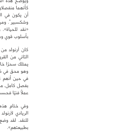
ويوضح هذه الف
كأنهما منفصلان،
أن يكون في ال
وشكسبير”. ومن ه
«نقد للحياة»، 
بأسلوب قوي ومؤ
كان آرنولد من 
الثاني من القر
يمتلك سحرًا خاص
وهو محق في ذلك
في حين أنهم تأ
بفصل كامل، مشيدً
عملًا فنيًا فحس
وفي ختام هذه 
الريادي لآرنولد
للنقد. لقد وضع 
بطبيعتهم».