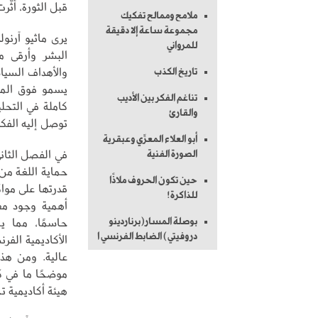
قبل الثورة، أثّ
ملامح وممالح تفكيك
مجموعة ساعة إلا دقيقة
يرى ماثيو آرنو
للمرواني
البشر وأرقى ما
والأهداف السياس
تاريخ الكذب
يسمو فوق المصا
تناغم الفكر بين الأديب
كاملة في التحل
والقارئ
توصل إليه الفكر 
أبو العلاء المعرِّي وعبقرية
في الفصل الثاني
الصورة الفنية
حماية اللغة من
حين تكون الحروف ملاذًا
قدرتها على مواك
للذاكرة!
أهمية وجود معا
حاسمًا، مما ي
بوصلة المسار(برناردينو
دروفيتي) الضابط الفرنسي ا
الأكاديمية الف
عالية. ومن هذا
موضحًا ما في ك
هيئة أكاديمية ت