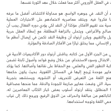
رت في العقل الأوروبي أكثر مما فعلت خلال عهد الثورة نفسها.
لد أن النقد، في جوهره الواسع، هو محاولة لاكتشاف أفضل ما عرفه
 فكروا فيه. وينتقد معاصريه لاعتمادهم على الاعتبارات العملية
ية عند تقييم الأفكار، مؤكدًا أن النقد لكي يؤدي دوره الفعّال يجب أن
لح والأغراض، ويتحلى بالنزاهة المطلقة، مع إعطاء العقل حرية
يل والتقييم. ويكرر آرنولد أن وظيفة النقد تكمن في إيصال أعظم ما
الإنساني، مما يخلق تيارًا من الأفكار الصادقة والمؤثرة.
 من الجزء الأول من كتابه، يناقش آرنولد دور الأكاديميات الأدبية في
 الابتذال وسوء الاستخدام، من خلال وضع قواعد وأصول ثابتة تضمن
بة التطور الفني والعلمي، مع الحفاظ على نقائها وأصالتها. كما يؤكد
يير موحدة يُرجع إليها في المسائل اللغوية، بحيث يكون حكمها
منع اللغة من التعرض للتحريف أو التشويه. ويستشهد بتجربة
رنسية، التي وضعت معايير صارمة للجودة والدقة، مما منحها مصداقية
 المنطلق، ينتقد آرنولد أسلوب بعض كبار الكتّاب المعاصرين له،
تاباتهم من مبالغة وانحراف عن الذوق الرفيع، ويرجع ذلك إلى غياب
حمي اللغة وتوجه استخدامها.