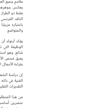
ملامح جميع العل
يعكس جوهرها و
فقط ذو الطراز ا
الناقد الفرنسي 
باعتباره مزيجًا
والمتواضع.
يؤكد آرنولد أن 
الوظيفة التي ت
شائع، وهو استب
يعيق فحص الأعم
بقراءة الأعمال 
إن دراسة الشعر 
الفنية في ذاته.
التقديرات التقل
من هذا المنطلق،
عنصرين أساسيي