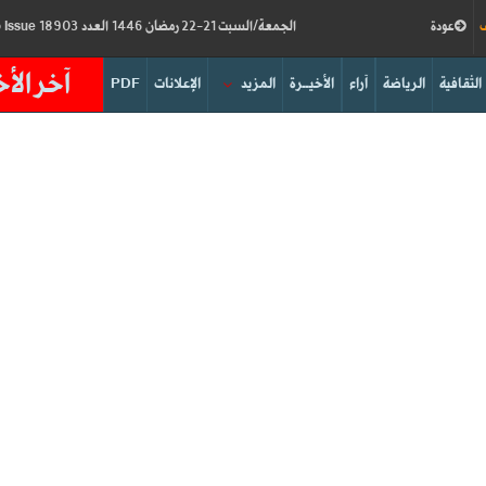
ف
عودة
الجمعة/السبت 21-22 رمضان 1446 العدد 18903
Friday/Saturday 21-22/03/2025
Issue
آخر الأخ
الثقافية
الرياضة
آراء
الأخيــرة
المزيد
الإعلانات
PDF