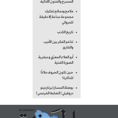
المسرح والفنون الأدائية
ملامح وممالح تفكيك
مجموعة ساعة إلا دقيقة
للمرواني
تاريخ الكذب
تناغم الفكر بين الأديب
والقارئ
أبو العلاء المعرِّي وعبقرية
الصورة الفنية
حين تكون الحروف ملاذًا
للذاكرة!
بوصلة المسار(برناردينو
دروفيتي) الضابط الفرنسي ا