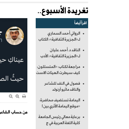
تغريدة الأسبوع..
اقرأ أيضاً
الروائي أحمد السماري
لـ«الجزيرة الثقافية»: الكتاب
الناقد د. أحمد عليان
لـ«الجزيرة الثقافية»: الأدب
مراجعة لكتاب: «المتسللون:
كيف سيطرت الهيئات الاست
فصول في النقد للشاعر
والناقد ماثيو آرنولد
اليمامة تستضيف محاضرة:
«موقع اليمامة الأثري بين ا
من حساب الشاعر:
برعاية معالي رئيس الجامعة
كلية اللغة العربية في ج