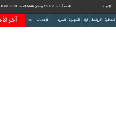
ف
عودة
الجمعة/السبت 21-22 رمضان 1446 العدد 18903
Friday/Saturday 21-22/03/2025
Issue
آخر الأخ
الثقافية
الرياضة
آراء
الأخيــرة
المزيد
الإعلانات
PDF