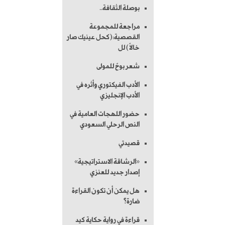
بوصلة الثقافة..
مراجعة للمجموعة
القصصية:(كحل عينيك صار
خالاً) لل
شعر بوحٌ للمولى
الأدب الفيكتوري وأثره في
الأدب الإنجليزي
حضور اللهجات العامية في
النص الرحلي السعودي
قصيدتي
«الرشاقة الاستراتيجية»
إصدار جديد للعنزي
هل يمكن أن تكون القراءة
ضارة؟
قراءة في رواية حكاية كيد