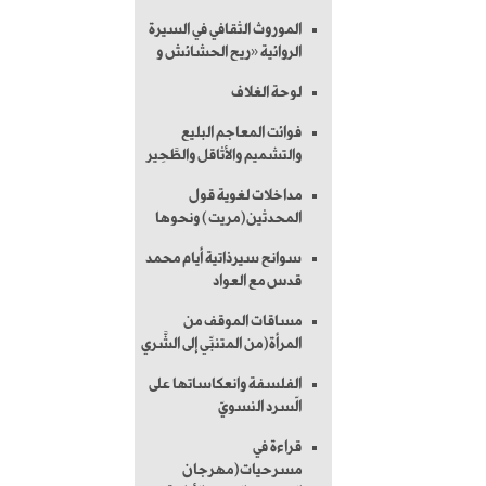
الموروث الثقافي في السيرة
الروائية «ريح الحشائش و
لوحة الغلاف
فوائت المعاجم البليع
والتشميم والأثاقل والطَّحِير
مداخلات لغوية قول
المحدثين(مريت) ونحوها
سوانح سيرذاتية أيام محمد
قدس مع العواد
مساقات الموقف من
المرأة(من المتنبِّي إلى الشَّري
الفلسفة وانعكاساتها على
الّسرد النسويّ
قراءة في
مسرحيات(مهرجان