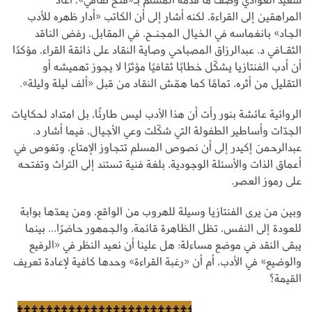
المراهقين إلى القراءة، لكنه أشار إلى أن الكاتب «أدار ظهره للأدب
الجاد» بانغماسه في الخيال المجنـح. في المقابل، رفض الناقد
الثقـافي د. عبدالرزاق المصباحي وصاية النقاد على ذائقة القراء، مؤكدًا
أن أدب الفنتازيا يشكّل خطابًا ثقافيًا مؤثرًا لا يجوز تهميشه أو
التقليل من أثره، تمامًا كما همّش النقاد من قبل «ألف ليلة وليلة».
الروائية عائشة بنور رأت أن هذا الأدب ليس طارئًا، بل امتداد لحكايات
الجدّات وأساطير الطفولة التي شكّلت وعي الأجيال، فيما أشار د.
عبدالرحمن إكيدر إلى أن نصوص المسلم تتجاوز الإمتاع، وتغوص في
أعماق الذات والأسئلة الوجودية، بلغة فنية تستند إلى التراث وتفتحه
على رموز العصر.
وبين من يرى الفنتازيا وسيلة للهروب من الواقع، ومن يعدّها بوابة
للعودة إلى النفس، تظل الظاهرة قائمة، والجمهور حاضرًا... بينما
يبقى النقد في موضع مساءلة: هل علينا أن نعيد النظر في «الرفيع
والوضيع» في الأدب، أم أن «رغبة القراءة» وحدها كافية لإعادة تعريف
القيمة؟