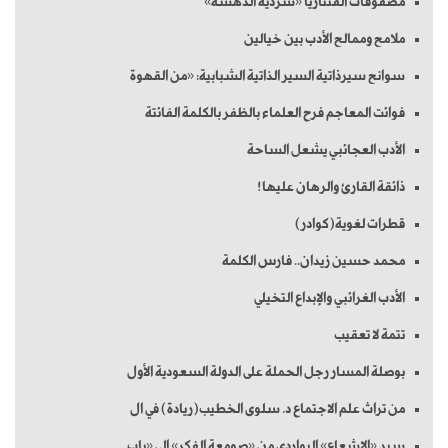
مصفوفات الفنتازيا «سرديّة الدهشة»
ملامح وممالح الأدب بين خيالين
سوانح سيرذاتية السير الذاتية الشبابية: «من القهوة
فوائت المعاجم فرح العلماء بالظفر بالكلمة الفائتة
الأدب العجائبي يشعل الساحة
ذائقة القارئ والرهان عليها!
قطرات لغوية(كوادر)
محمد حسين زيدان.. فارس الكلمة
الأدب الغرائبي والإبداع التخيلي
تتمة لا تعقيب
بوصلة المسار رجل الحملة على الدولة السعودية الأول
من تراث علم الاجتماع د. سلوى الخطيب(ريادة) في ال
سيد «الإشعاع» البواردي من «صومعة الفكر» إلى «باب