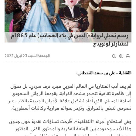
رسم تخيلي لرواية:(أليس في بلاد العجائب) عام 1865م
لتشارلز لوتويدج
الجمعة/السبت 25 ابريل 2025
الثقافية - علي بن سعد القحطاني:
لم يعد أدب الفنتازيا في العالم العربي مجرد ترف سردي، بل تحوّل
إلى ظاهرة ثقافية تتصدر مشهد القراءة، يقودها الروائي السعودي
أسامة المسلم، الذي أعاد تشكيل علاقة الأجيال الجديدة بالكتب، عبر
نصوص تنبض بالخوارق، وتزخر بعوالم موازية وكائنات أسطورية.
وفي استطلاع أجرته «الثقافية»، طُرحت تساؤلات نقدية حول جدوى
هذا الأدب، وحدوده بين المتعة الفكرية والمحتوى الفني. الدكتور
سعيد العوادي وصف ما قدمه المسلم بـ«فتح ثقافي»، أعاد