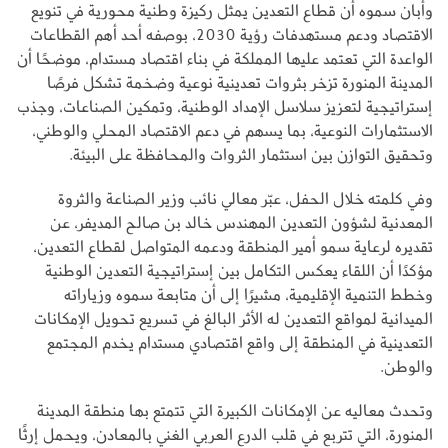
وأبان سموه أن قطاع التعدين يمثل ركيزة وطنية محورية في تنويع
الاقتصاد ودعم مستهدفات رؤية 2030، بوصفه أحد أهم القطاعات
الواعدة التي تعتمد عليها المملكة في بناء اقتصاد مستدام، موضحًا أن
المدينة المنورة تزخر بثروات تعدينية نوعية وضخمة تشكل فرصًا
إستراتيجية لتعزيز سلاسل الإمداد الوطنية، وتمكين الصناعات، وجذب
الاستثمارات النوعية، بما يسهم في دعم الاقتصاد المحلي والوطني،
وتحقيق التوازن بين استثمار الثروات والمحافظة على البيئة.
وفي كلمته خلال الحفل، عبّر معالي نائب وزير الصناعة والثروة
المعدنية لشؤون التعدين المهندس خالد بن صالح المديفر، عن
تقديره لرعاية سمو أمير المنطقة ودعمه المتواصل لقطاع التعدين،
مؤكدًا أن اللقاء يعكس التكامل بين إستراتيجية التعدين الوطنية
وخطط التنمية الإقليمية، مشيرًا إلى أن متابعة سموه وزياراته
الميدانية لمواقع التعدين له الأثر البالغ في تسريع تحويل الإمكانات
التعدينية في المنطقة إلى واقع اقتصادي مستدام يخدم المجتمع
والوطن.
وتحدث معاليه عن الإمكانات الكبيرة التي تتمتع بها منطقة المدينة
المنورة، التي تتربع في قلب الدرع العربي الغني بالمعادن، ويحمل إرثًا