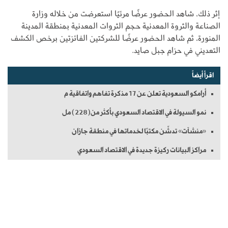
إثر ذلك، شاهد الحضور عرضًا مرئيًا استعرضت من خلاله وزارة
الصناعة والثروة المعدنية حجم الثروات المعدنية بمنطقة المدينة
المنورة، ثم شاهد الحضور عرضًا للشركتين الفائزتين برخص الكشف
التعديني في حزام جبل صايد.
اقرأ أيضاً
أرامكو السعودية تعلن عن 17 مذكرة تفاهم واتفاقية م
نمو السيولة في الاقتصاد السعودي بأكثر من(228) مل
«منشآت» تدشّن مكتبًا لخدماتها في منطقة جازان
مراكز البيانات ركيزة جديدة في الاقتصاد السعودي