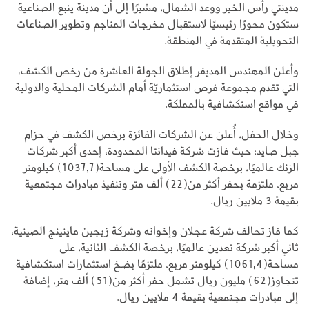
مدينتي رأس الخير ووعد الشمال، مشيرًا إلى أن مدينة ينبع الصناعية
ستكون محورًا رئيسيًا لاستقبال مخرجات المناجم وتطوير الصناعات
التحويلية المتقدمة في المنطقة.
وأعلن المهندس المديفر إطلاق الجولة العاشرة من رخص الكشف،
التي تقدم مجموعة فرص استثماريّة أمام الشركات المحلية والدولية
في مواقع استكشافية بالمملكة.
وخلال الحفل، أُعلن عن الشركات الفائزة برخص الكشف في حزام
جبل صايد؛ حيث فازت شركة فيدانتا المحدودة، إحدى أكبر شركات
الزنك عالميًا، برخصة الكشف الأولى على مساحة(1037,7) كيلومتر
مربع، ملتزمة بحفر أكثر من(22) ألف متر وتنفيذ مبادرات مجتمعية
بقيمة 3 ملايين ريال.
كما فاز تحالف شركة عجلان وإخوانه وشركة زيجين ماينينج الصينية،
ثاني أكبر شركة تعدين عالميًا، برخصة الكشف الثانية، على
مساحة(1061,4) كيلومتر مربع، ملتزمًا بضخ استثمارات استكشافية
تتجاوز(62) مليون ريال تشمل حفر أكثر من(51) ألف متر، إضافة
إلى مبادرات مجتمعية بقيمة 4 ملايين ريال.