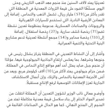
تعدينيًا يمتد لآلاف السنين منذ منجم مهد الذهب التاريخي وحتى
اليوم، مسلّطًا الضوء على قيمة الثروات المعدنية في المنطقة التي
تقدر بأكثر من(579) مليار ريال، تشمل الذهب والنحاس، إضافة إلى
المعادن الأرضية النادرة، التي تستخدم للسيارات الكهربائية
والروبوتات والصناعات العسكرية، مدعومة بمنظومة تعدين نشطة
تضم(71) رخصة كشف سارية، و(27) رخصة استغلال، إضافة
إلى(133) رخصة محاجر و(54) مجمع أنشطة تعدينية تدعم مشاريع
البنية التحتية والتنمية العمرانية.
وأشار إلى أن النشاط التعديني في المنطقة يتركز بشكل رئيس في
جنوبها وشرقها، بما يعكس ارتفاع الجاذبية الجيولوجية فيها، مؤكدًا
أن منجم جبل صايد يمثل أحد أهم مواقع إنتاج النحاس في المملكة،
ضمن حزام جيولوجي يمتد لأكثر من(10) آلاف كيلومتر مربع، ويعد من
أغنى الأحزمة المعدنية بالنحاس والزنك، وإن أعمال الاستكشاف
الجارية تعزز الإمكانات التوسعية لرفع الإنتاج مستقبلًا.
وأوضح معالي نائب الوزير لشؤون التعدين أن المملكة انتقلت من
تصدير المواد الخام إلى بناء سلاسل قيمة معدنية متكاملة تمتد من
المنجم إلى المنتج النهائي، كما هو الحال في الصناعات القائمة في