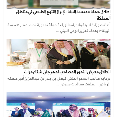
إطلاق حملة «عدسة البيئة» لإبراز التنوع الطبيعي في مناطق
المملكة
أطلقت وزارة البيئة والمياه والزراعة حملة توعوية تحت شعار «عدسة
البيئة»؛ بهدف تعزيز الوعي البيئي ...
انطلاق معرض التمور المصاحب لمهرجان شتاء مرات
برعاية صاحب السمو الملكي فيصل بن بندر بن عبدالعزيز أمير منطقة
الرياض، انطلقت فعاليات معرض ...