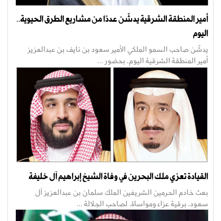
أمير المنطقة الشرقية يدشّن عددًا من مشاريع الطرق الحيوية..
اليوم
يدشّن صاحب السمو الملكي الأمير سعود بن نايف بن عبدالعزيز
أمير المنطقة الشرقية اليوم، بحضور ...
القيادة تعزي ملك البحرين في وفاة الشيخ إبراهيم آل خليفة
بعث خادم الحرمين الشريفين الملك سلمان بن عبدالعزيز آل
سعود، برقية عزاء ومواساة، لصاحب الجلالة ...