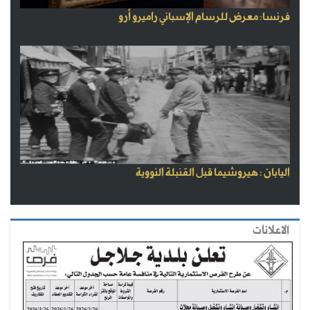
فرنسا: معرض للرسام الإسباني راميرو أرو
اليابان : هيروشيما قبل القنبلة النووية
الاعلانات