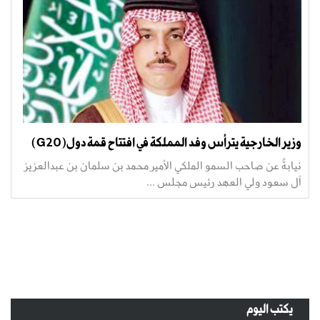
وزير الخارجية يترأس وفد المملكة في افتتاح قمة دول(G20)
نيابةً عن صاحب السمو الملكي الأمير محمد بن سلمان بن عبدالعزيز
آل سعود ولي العهد رئيس مجلس ...
يكتب اليوم