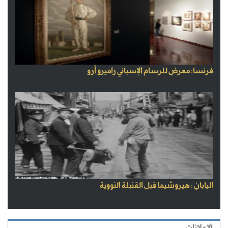
فرنسا: معرض للرسام الإسباني راميرو أرو
اليابان : هيروشيما قبل القنبلة النووية