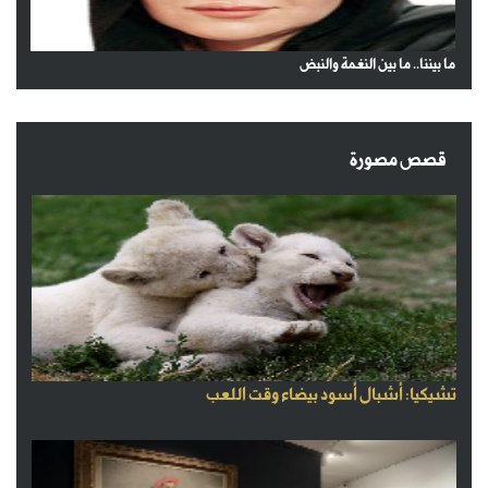
ما بيننا.. ما بين النغمة والنبض
قصص مصورة
تشيكيا: أشبال أسود بيضاء وقت اللعب