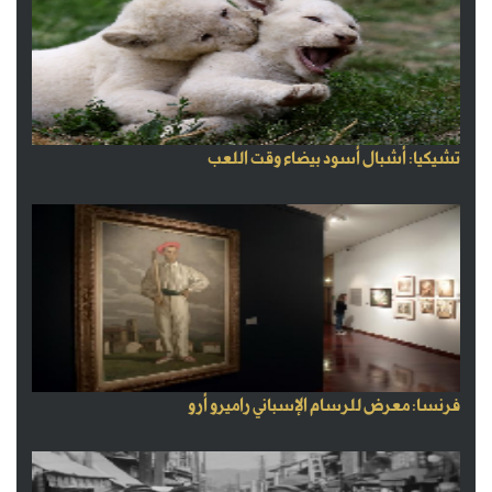
تشيكيا: أشبال أسود بيضاء وقت اللعب
فرنسا: معرض للرسام الإسباني راميرو أرو